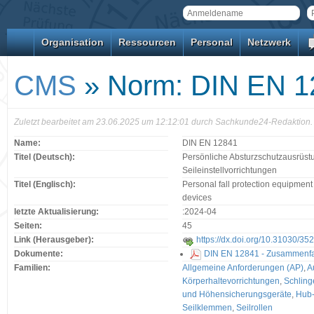
Organisation
Ressourcen
Personal
Netzwerk
CMS
» Norm: DIN EN 1
Zuletzt bearbeitet am 23.06.2025 um 12:12:01 durch Sachkunde24-Redaktion.
Name:
DIN EN 12841
Titel (Deutsch):
Persönliche Absturzschutzausrüstun
Seileinstellvorrichtungen
Titel (Englisch):
Personal fall protection equipmen
devices
letzte Aktualisierung:
:2024-04
Seiten:
45
Link (Herausgeber):
https://dx.doi.org/10.31030/35
Dokumente:
DIN EN 12841 - Zusammenfas
Familien:
Allgemeine Anforderungen (AP)
,
A
Körperhaltevorrichtungen
,
Schling
und Höhensicherungsgeräte
,
Hub-
Seilklemmen
,
Seilrollen