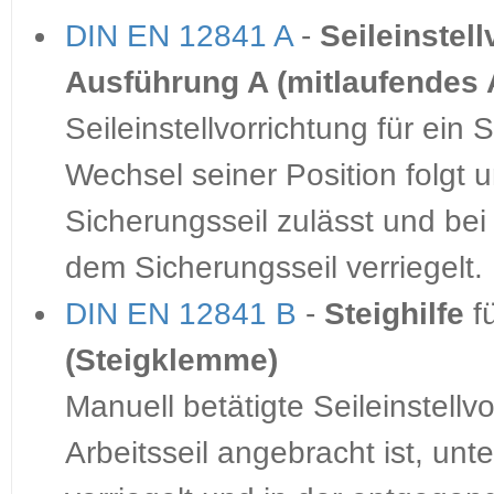
DIN EN 12841 A
-
Seileinstel
Ausführung A (mitlaufendes 
Seileinstellvorrichtung für ein
Wechsel seiner Position folgt
Sicherungsseil zulässt und be
dem Sicherungsseil verriegelt.
DIN EN 12841 B
-
Steighilfe
f
(Steigklemme)
Manuell betätigte Seileinstellv
Arbeitsseil angebracht ist, unt