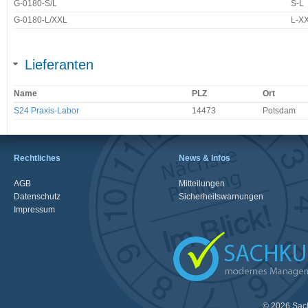
G-0180-S/L
S-L
G-0180-L/XXL
L-X
Lieferanten
Name
PLZ
Ort
S24 Praxis-Labor
14473
Potsdam
Rechtliches
News & Infos
AGB
Mitteilungen
Datenschutz
Sicherheitswarnungen
Impressum
© 2026 Sac