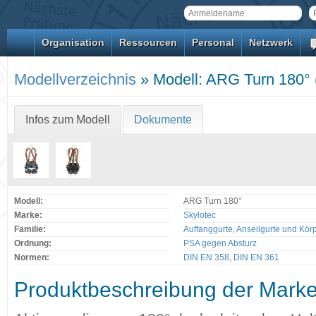
Organisation
Ressourcen
Personal
Netzwerk
Modellverzeichnis
» Modell: ARG Turn 180° 
Infos zum Modell
Dokumente
Modell:
ARG Turn 180°
Marke:
Skylotec
Familie:
Auffanggurte, Anseilgurte und Kör
Ordnung:
PSA gegen Absturz
Normen:
DIN EN 358
,
DIN EN 361
Produktbeschreibung der Mark