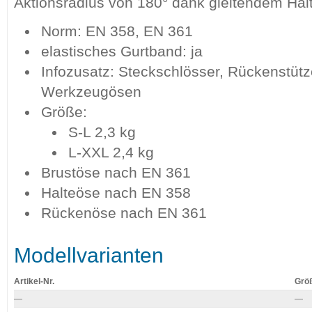
Aktionsradius von 180° dank gleitendem Ha
Norm: EN 358, EN 361
elastisches Gurtband: ja
Infozusatz: Steckschlösser, Rückenstütz
Werkzeugösen
Größe:
S-L 2,3 kg
L-XXL 2,4 kg
Brustöse nach EN 361
Halteöse nach EN 358
Rückenöse nach EN 361
Modellvarianten
Artikel-Nr.
Grö
—
—