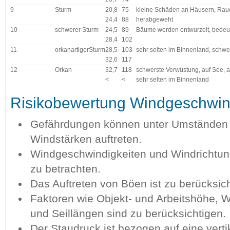
9
Sturm
20,8-
75-
kleine Schäden an Häusern, Ra
24,4
88
herabgeweht
10
schwerer Sturm
24,5-
89-
Bäume werden entwurzelt, bede
28,4
102
11
orkanartigerSturm
28,5-
103-
sehr selten im Binnenland, schw
32,6
117
12
Orkan
32,7
118
schwerste Verwüstung, auf See, a
<
<
sehr selten im Binnenland
Risikobewertung Windgeschwin
Gefährdungen können unter Umständen b
Windstärken auftreten.
Windgeschwindigkeiten und Windrichtung
zu betrachten.
Das Auftreten von Böen ist zu berücksich
Faktoren wie Objekt- und Arbeitshöhe, Wi
und Seillängen sind zu berücksichtigen.
Der Staudruck ist bezogen auf eine verti