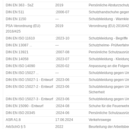
DIN EN 363 - SsZ
2019
Persönliche Absturzschut
DIN EN 511
:2006-07
Schutzhandschuhe gegen
DIN EN 1150
—
Schutzkleidung - Warnkle
PSA-Verordnung (EU)
2019
Verordnung (EU) 2016/425
2016/425
DIN EN ISO 11610
:2023-10
Schutzkleidung - Begriffe
DIN EN 13087 ...
—
Schutzhelme- Prüfverfah
DIN EN 13921
:2007-08
Persönliche Schutzausrü
DIN EN 14058
:2023-07
Schutzkleidung - Kleidu
DIN EN ISO 14090
:2020-02
Anpassung an die Folgen 
DIN EN ISO 15027 ...
—
Schutzkleidung gegen Un
DIN EN ISO 15027-1 - Entwurf
:2023-06
Schutzkleidung gegen Unt
DIN EN ISO 15027-2 - Entwurf
:2023-06
Schutzkleidung gegen Unt
Sicherheit
DIN EN ISO 15027-3 - Entwurf
:2023-06
Schutzkleidung gegen Unt
DIN EN 15090 - Entwurf
:2024-08
Schuhe für die Feuerweh
DIN EN ISO 20345
:2024-06
Persönliche Schutzausrüs
ASR A1.8
17.06.2024
Verkehrswege
ArbSchG § 5
2022
Beurteilung der Arbeitsb