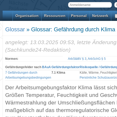
Organisation
Ressourcen
Personal
Netzwerk
Glossar
» Glossar: Gefährdung durch Klima
angelegt: 13.03.2025 09:53, letzte Änderung
(Sachkunde24-Redaktion)
Normen:
ArbStättV § 3
,
ArbSchG § 5
Gefährdungsfelder nach
BAuA
Gefährdungsfaktor
Risikoquelle / Gefährdun
7 Gefährdungen durch
7.1 Klima
Kälte, Wärme, Feuchtigkei
Arbeitsumgebungsbedingungen
Persönliche Schutzausrüs
Der Arbeitsumgebungsfaktor Klima lässt sich
Größen Temperatur, Feuchtigkeit und Geschwi
Wärmestrahlung der Umschließungsflächen b
maßgeblich auf das thermoregulatorische G