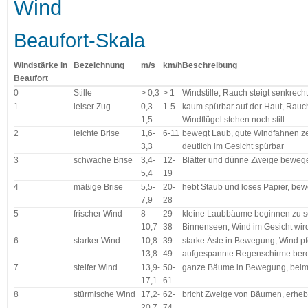
Wind
Beaufort-Skala
Windstärke in
Bezeichnung
m/s
km/h
Beschreibung
Beaufort
0
Stille
> 0,3
> 1
Windstille, Rauch steigt senkrech
1
leiser Zug
0,3-
1-5
kaum spürbar auf der Haut, Rauch
1,5
Windflügel stehen noch still
2
leichte Brise
1,6-
6-11
bewegt Laub, gute Windfahnen ze
3,3
deutlich im Gesicht spürbar
3
schwache Brise
3,4-
12-
Blätter und dünne Zweige bewege
5,4
19
4
mäßige Brise
5,5-
20-
hebt Staub und loses Papier, bew
7,9
28
5
frischer Wind
8-
29-
kleine Laubbäume beginnen zu
10,7
38
Binnenseen, Wind im Gesicht wi
6
starker Wind
10,8-
39-
starke Äste in Bewegung, Wind pfe
13,8
49
aufgespannte Regenschirme bere
7
steifer Wind
13,9-
50-
ganze Bäume in Bewegung, bei
17,1
61
8
stürmische Wind
17,2-
62-
bricht Zweige von Bäumen, erhe
20,7
74