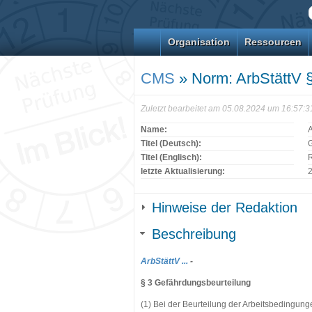
Organisation
Ressourcen
CMS
» Norm: ArbStättV 
Zuletzt bearbeitet am 05.08.2024 um 16:57:
Name:
A
Titel (Deutsch):
Titel (Englisch):
letzte Aktualisierung:
Hinweise der Redaktion
Beschreibung
ArbStättV ...
-
§ 3 Gefährdungsbeurteilung
(1) Bei der Beurteilung der Arbeitsbedingun