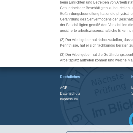
beim Einrichten und Betreiben von Arbeitsstät
Gesundheit der Beschäftigten zu beurteilen un
Gefährdungsbeurteilung hat er die physisch
Gefährdung des Sehvermögens der Beschäfti
der Beschäftigten gemäß den Vorschriften di
gesicherte arbeitswissenschaftliche Erkenntn
(2) Der Arbeitgeber hat sicherzustellen, das
Kenntnisse, hat er sich fachkundig beraten zu
(3) Der Arbeitgeber hat die Gefährdungsbeu
Arbeitsplatz auftreten können und welche M
Rechtliches
AGB
M
Datenschutz
Impressum