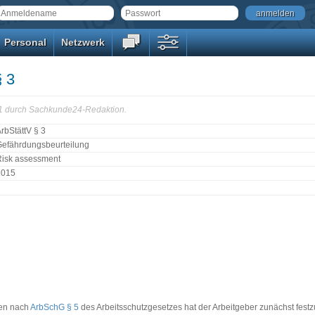
anmelden
Personal
Netzwerk
§ 3
31 durch Sachkunde24-Redaktion.
rbStättV § 3
Gefährdungsbeurteilung
Risk assessment
2015
gen nach
ArbSchG § 5
des Arbeitsschutzgesetzes hat der Arbeitgeber zunächst festz