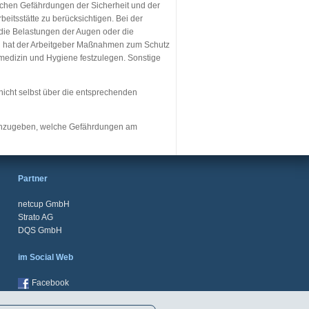
glichen Gefährdungen der Sicherheit und der
eitsstätte zu berücksichtigen. Bei der
die Belastungen der Augen oder die
g hat der Arbeitgeber Maßnahmen zum Schutz
smedizin und Hygiene festzulegen. Sonstige
 nicht selbst über die entsprechenden
t anzugeben, welche Gefährdungen am
Partner
netcup GmbH
Strato AG
DQS GmbH
im Social Web
Facebook