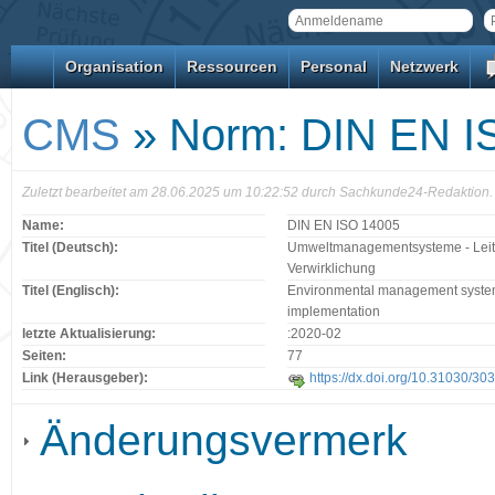
Organisation
Ressourcen
Personal
Netzwerk
CMS
» Norm: DIN EN I
Zuletzt bearbeitet am 28.06.2025 um 10:22:52 durch Sachkunde24-Redaktion.
Name:
DIN EN ISO 14005
Titel (Deutsch):
Umweltmanagementsysteme - Leitli
Verwirklichung
Titel (Englisch):
Environmental management systems
implementation
letzte Aktualisierung:
:2020-02
Seiten:
77
Link (Herausgeber):
https://dx.doi.org/10.31030/30
Änderungsvermerk