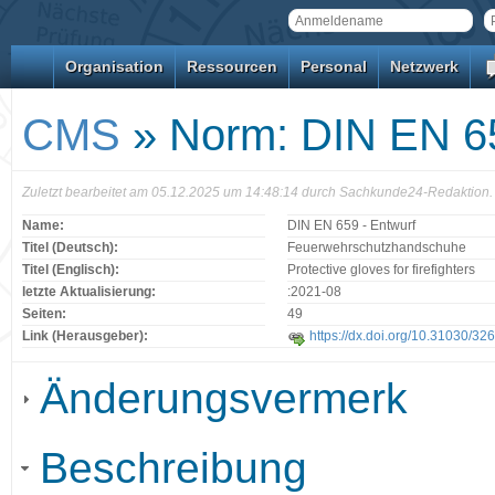
Organisation
Ressourcen
Personal
Netzwerk
CMS
» Norm: DIN EN 65
Zuletzt bearbeitet am 05.12.2025 um 14:48:14 durch Sachkunde24-Redaktion.
Name:
DIN EN 659 - Entwurf
Titel (Deutsch):
Feuerwehrschutzhandschuhe
Titel (Englisch):
Protective gloves for firefighters
letzte Aktualisierung:
:2021-08
Seiten:
49
Link (Herausgeber):
https://dx.doi.org/10.31030/32
Änderungsvermerk
Beschreibung