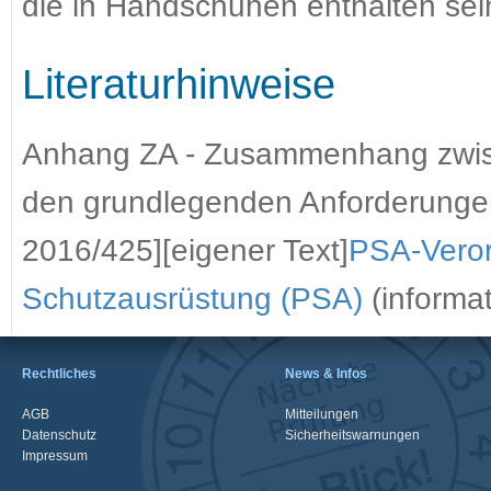
die in Handschuhen enthalten sei
Literaturhinweise
Anhang ZA - Zusammenhang zwis
den grundlegenden Anforderunge
2016/425][eigener Text]
PSA-Vero
Schutzausrüstung (PSA)
(informat
Rechtliches
News & Infos
AGB
Mitteilungen
Datenschutz
Sicherheitswarnungen
Impressum