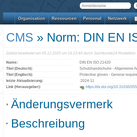
Organisation
Ressourcen
Personal
Netzwerk
CMS
» Norm: DIN EN I
Zuletzt bearbeitet am 05.12.2025 um 16:23:44 durch Sachkunde24-Redaktion.
Name:
DIN EN ISO 21420
Titel (Deutsch):
Schutzhandschuhe - Allgemeine A
Titel (Englisch):
Protective gloves - General requi
letzte Aktualisierung:
:2024-11
Link (Herausgeber):
https://dx.doi.org/10.31030/35
Änderungsvermerk
Beschreibung