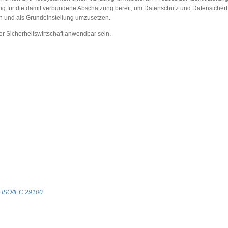
ng für die damit verbundene Abschätzung bereit, um Datenschutz und Datensicherh
en und als Grundeinstellung umzusetzen.
er Sicherheitswirtschaft anwendbar sein.
n
 ISO/IEC 29100