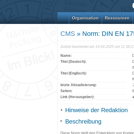
Organisation
Ressourcen
CMS
» Norm: DIN EN 17
Zuletzt bearbeitet am 14.04.2025 um 11:38:
Name:
Titel (Deutsch):
D
d
Titel (Englisch):
D
f
letzte Aktualisierung:
Seiten:
Link (Herausgeber):
Hinweise der Redaktion
Beschreibung
Diese Norm stellt den Entwicklern von Kompon