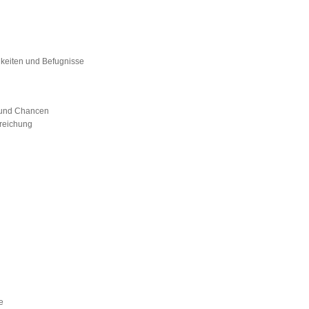
hkeiten und Befugnisse
 und Chancen
rreichung
e