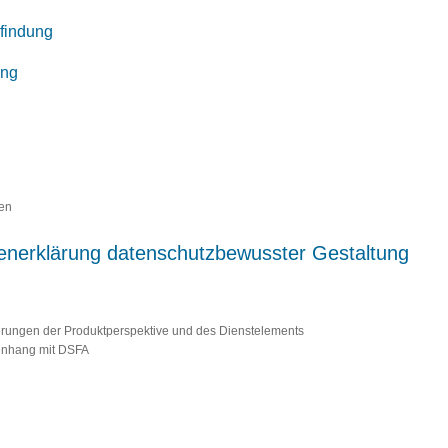
sfindung
ung
ten
generklärung datenschutzbewusster Gestaltung
derungen der Produktperspektive und des Dienstelements
enhang mit DSFA