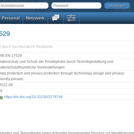
anmelden
Personal
Netzwerk
529
23 durch Sachkunde24-Redaktion.
DIN EN 17529
atenschutz und Schutz der Privatsphäre durch Technikgestaltung und
atenschutzfreundliche Voreinstellungen
ata protection and privacy protection through technology design and privacy-
riendly presets
:2022-08
66
https://dx.doi.org/10.31030/3278746
enten und Teilsystemen einen frühzeitig formalisierten Prozess zur Identifizieru