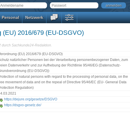
anmelden
Personal
Netzwerk
g (EU) 2016/679 (EU-DSGVO)
12 durch Sachkunde24-Redaktion.
Verordnung (EU) 2016/679 (EU-DSGVO)
chutz natürlicher Personen bei der Verarbeitung personenbezogener Daten, zum
reien Datenverkehr und zur Aufhebung der Richtlinie 95/46/EG (Datenschutz-
Grundverordnung (EU-DSGVO))
rotection of natural persons with regard to the processing of personal data, on the
ree movement of data and on the repeal of Directive 95/46/EC (EU- General Data
rotection Regulation)
04.03.2021
https://dejure.org/gesetze/DSGVO
https://dsgvo-gesetz.de/