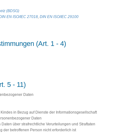
etz (BDSG)
DIN EN ISO/IEC 27018
,
DIN EN ISO/IEC 29100
stimmungen (Art. 1 - 4)
t. 5 - 11)
onenbezogener Daten
s Kindes in Bezug auf Dienste der Informationsgesellschaft
personenbezogener Daten
aten über strafrechtliche Verurteilungen und Straftaten
ng der betroffenen Person nicht erforderlich ist