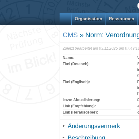
Organisation
Ressourcen
CMS
» Norm: Verordnun
Zuletzt bearbeitet am 03.11.2025 um 07:49:
Name:
Titel (Deutsch):
S
f
Titel (Englisch):
P
f
P
letzte Aktualisierung:
Link (Empfehlung):
Link (Herausgeber):
Änderungsvermerk
Beschreibung