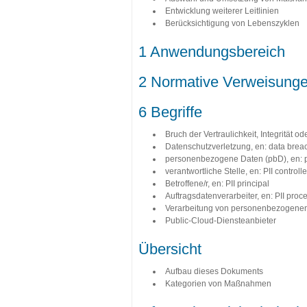
Entwicklung weiterer Leitlinien
Berücksichtigung von Lebenszyklen
1 Anwendungsbereich
2 Normative Verweisung
6 Begriffe
Bruch der Vertraulichkeit, Integrität od
Datenschutzverletzung, en: data brea
personenbezogene Daten (pbD), en: per
verantwortliche Stelle, en: PII controlle
Betroffene/r, en: PII principal
Auftragsdatenverarbeiter, en: PII proc
Verarbeitung von personenbezogene
Public-Cloud-Diensteanbieter
Übersicht
Aufbau dieses Dokuments
Kategorien von Maßnahmen