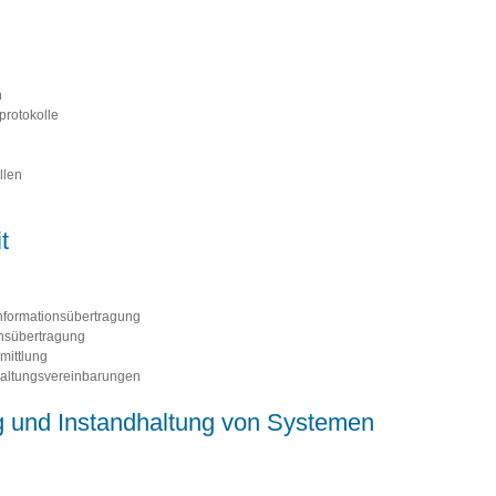
n
protokolle
llen
t
Informationsübertragung
onsübertragung
mittlung
haltungsvereinbarungen
g und Instandhaltung von Systemen