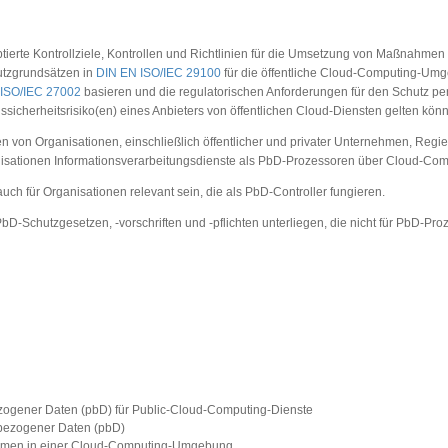
ierte Kontrollziele, Kontrollen und Richtlinien für die Umsetzung von Maßnahm
utzgrundsätzen in
DIN EN ISO/IEC 29100
für die öffentliche Cloud-Computing-Umg
ISO/IEC 27002
basieren und die regulatorischen Anforderungen für den Schutz p
sicherheitsrisiko(en) eines Anbieters von öffentlichen Cloud-Diensten gelten kön
en von Organisationen, einschließlich öffentlicher und privater Unternehmen, Reg
nisationen Informationsverarbeitungsdienste als PbD-Prozessoren über Cloud-Comp
ch für Organisationen relevant sein, die als PbD-Controller fungieren.
D-Schutzgesetzen, -vorschriften und -pflichten unterliegen, die nicht für PbD-Pr
gener Daten (pbD) für Public-Cloud-Computing-Dienste
bezogener Daten (pbD)
men in einer Cloud-Computing-Umgebung