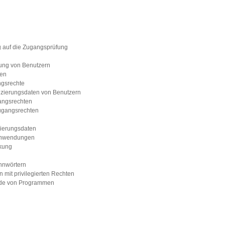
g auf die Zugangsprüfung
rung von Benutzern
gen
ngsrechte
izierungsdaten von Benutzern
angsrechten
ugangsrechten
zierungsdaten
Anwendungen
kung
nnwörtern
mit privilegierten Rechten
ode von Programmen