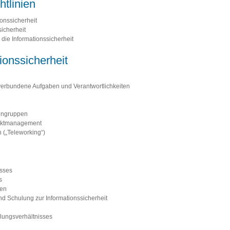
htlinien
onssicherheit
sicherheit
 die Informationssicherheit
ionssicherheit
t verbundene Aufgaben und Verantwortlichkeiten
sengruppen
jektmanagement
 („Teleworking“)
isses
s
ten
nd Schulung zur Informationssicherheit
lungsverhältnisses