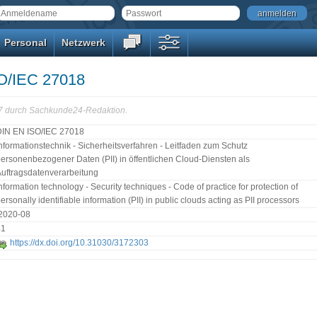
anmelden
Personal
Netzwerk
O/IEC 27018
47 durch Sachkunde24-Redaktion.
DIN EN ISO/IEC 27018
nformationstechnik - Sicherheitsverfahren - Leitfaden zum Schutz
ersonenbezogener Daten (PII) in öffentlichen Cloud-Diensten als
uftragsdatenverarbeitung
nformation technology - Security techniques - Code of practice for protection of
ersonally identifiable information (PII) in public clouds acting as PII processors
:2020-08
41
https://dx.doi.org/10.31030/3172303