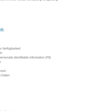
en
er Verfügbarkeit
ch
sonally identifiable information (PII)
r
essor
n Daten