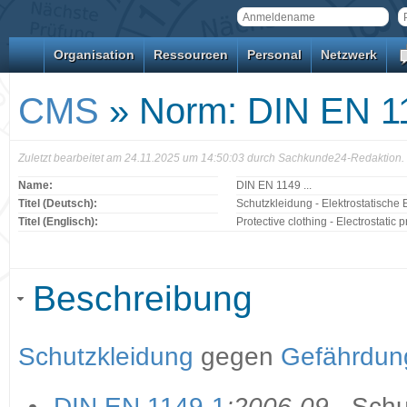
Organisation
Ressourcen
Personal
Netzwerk
CMS
» Norm: DIN EN 11
Zuletzt bearbeitet am 24.11.2025 um 14:50:03 durch Sachkunde24-Redaktion.
Name:
DIN EN 1149 ...
Titel (Deutsch):
Schutzkleidung - Elektrostatische
Titel (Englisch):
Protective clothing - Electrostatic 
Beschreibung
Schutzkleidung
gegen
Gefährdung
DIN EN 1149-1
:2006-09
- Schu