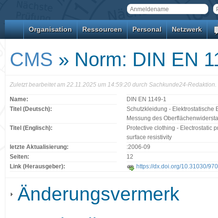
Organisation
Ressourcen
Personal
Netzwerk
CMS
» Norm: DIN EN 1
Zuletzt bearbeitet am 22.11.2025 um 14:59:20 durch Sachkunde24-Redaktion.
Name:
DIN EN 1149-1
Titel (Deutsch):
Schutzkleidung - Elektrostatische E
Messung des Oberflächenwiderst
Titel (Englisch):
Protective clothing - Electrostatic
surface resistivity
letzte Aktualisierung:
:2006-09
Seiten:
12
Link (Herausgeber):
https://dx.doi.org/10.31030/97
Änderungsvermerk