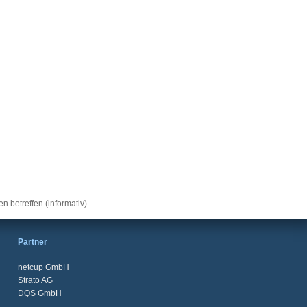
 betreffen (informativ)
Partner
netcup GmbH
Strato AG
DQS GmbH