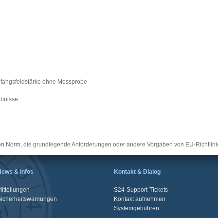
fangsfeldstärke ohne Messprobe
ebnisse
en Norm, die grundlegende Anforderungen oder andere Vorgaben von EU-Richtlinien
News & Infos
Kontakt & Dialog
itteilungen
S24-Support-Tickets
Sicherheitswarnungen
Kontakt aufnehmen
Systemgebühren