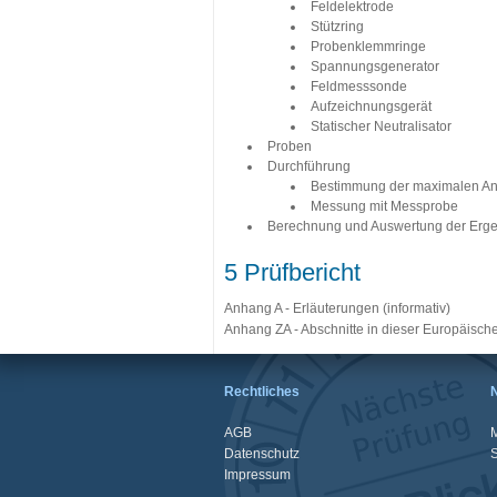
Feldelektrode
Stützring
Probenklemmringe
Spannungsgenerator
Feldmesssonde
Aufzeichnungsgerät
Statischer Neutralisator
Proben
Durchführung
Bestimmung der maximalen An
Messung mit Messprobe
Berechnung und Auswertung der Erg
5 Prüfbericht
Anhang A - Erläuterungen (informativ)
Anhang ZA - Abschnitte in dieser Europäisch
Rechtliches
AGB
M
Datenschutz
Impressum