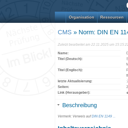
Organisation
Ressourcen
CMS
» Norm: DIN EN 11
Zuletzt bearbeitet am 22.11.2025 um 15:15:
Name:
Titel (Deutsch):
S
Titel (Englisch):
P
t
letzte Aktualisierung:
Seiten:
Link (Herausgeber):
Beschreibung
Vermerk: Verweis auf
DIN EN 1149 ...