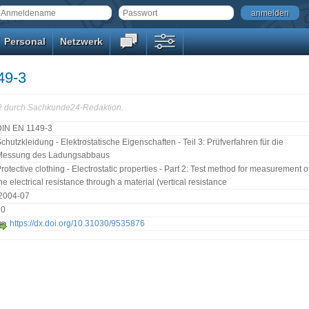
anmelden
Personal
Netzwerk
49-3
22 durch Sachkunde24-Redaktion.
DIN EN 1149-3
chutzkleidung - Elektrostatische Eigenschaften - Teil 3: Prüfverfahren für die
Messung des Ladungsabbaus
rotective clothing - Electrostatic properties - Part 2: Test method for measurement o
he electrical resistance through a material (vertical resistance
:2004-07
20
https://dx.doi.org/10.31030/9535876