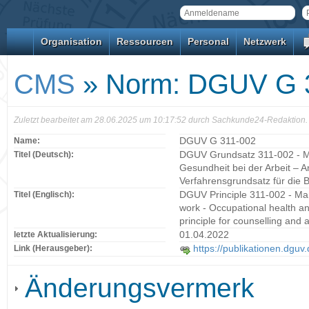
Organisation
Ressourcen
Personal
Netzwerk
CMS
» Norm: DGUV G 
Zuletzt bearbeitet am 28.06.2025 um 10:17:52 durch Sachkunde24-Redaktion.
Name:
DGUV G 311-002
Titel (Deutsch):
DGUV Grundsatz 311-002 - M
Gesundheit bei der Arbeit –
Verfahrensgrundsatz für die
Titel (Englisch):
DGUV Principle 311-002 - Ma
work - Occupational health 
principle for counselling and
letzte Aktualisierung:
01.04.2022
Link (Herausgeber):
https://publikationen.dguv
Änderungsvermerk