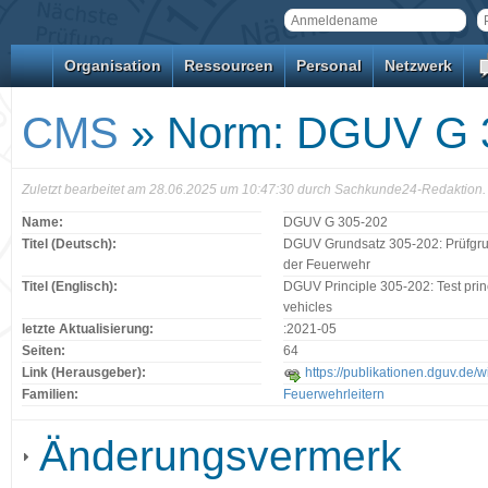
Organisation
Ressourcen
Personal
Netzwerk
CMS
» Norm: DGUV G 
Zuletzt bearbeitet am 28.06.2025 um 10:47:30 durch Sachkunde24-Redaktion.
Name:
DGUV G 305-202
Titel (Deutsch):
DGUV Grundsatz 305-202: Prüfgru
der Feuerwehr
Titel (Englisch):
DGUV Principle 305-202: Test princ
vehicles
letzte Aktualisierung:
:2021-05
Seiten:
64
Link (Herausgeber):
https://publikationen.dguv.de/w
Familien:
Feuerwehrleitern
Änderungsvermerk