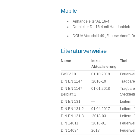
Mobile
Anhängeleiter AL 16-4
Drehleiter DL 16-4 mit Handantrieb
DGUV Vorschrift 49 „Feuerwehren“, 
Literaturverweise
Name
letzte
Titel
Aktualisierung
FwDV 10
01.10.2019
Feuerwehr
DIN EN 1147
:2010-10
Tragbare
DIN EN 1147
01.01.2018
Tragbare 
Beiblatt 1
Steckleit
DIN EN 131
—
Leitern
DIN EN 131-2
01.04.2017
Leitern -
DIN EN 131-3
:2018-03
Leitern -
DIN 14011
:2018-01
Feuerweh
DIN 14094
2017
Feuerweh