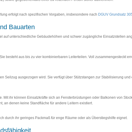
fung erfolgt nach spezifischen Vorgaben, insbesondere nach
DGUV Grundsatz 30
und Bauarten
lexibel auf unterschiedliche Gebäudehöhen und schwer zugängliche Einsatzstellen 
e besteht aus bis zu vier kombinierbaren Leiterteilen. Voll zusammengesteckt err
einen Seilzug ausgezogen wird. Sie verfügt über Stützstangen zur Stabilisierung un
ze. Mit ihr können Einsatzkräfte sich an Fensterbrüstungen oder Balkonen von Sto
ht, an denen keine Standfläche für andere Leitern existiert.
ich durch ihr geringes Packmaß für enge Räume oder als Überstiegshilfe eignet.
dsfähigkeit