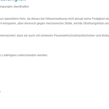
ngungen standhalten.
aus speziellem Holz, da dieses bei Hitzeeinwirkung nicht abrupt seine Festigkeit v
 einsparen, aber dennoch gegen mechanische Stöße, leichte Strahlungshitze und 
dimensioniert, dass sie auch mit schweren Feuerwehrschutzhandschuhen und klobi
e Leitertypen unterschieden werden:
)