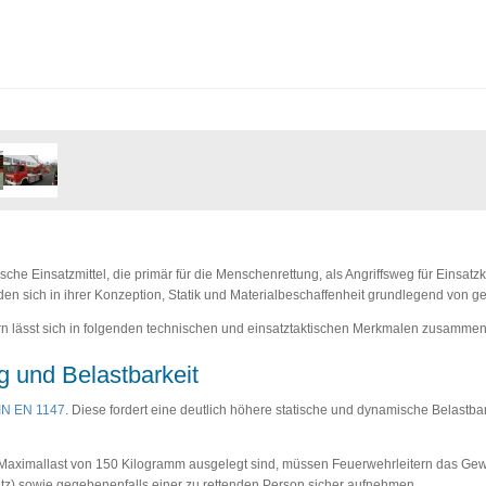
ische Einsatzmittel, die primär für die Menschenrettung, als Angriffsweg für Einsat
iden sich in ihrer Konzeption, Statik und Materialbeschaffenheit grundlegend von g
n lässt sich in folgenden technischen und einsatztaktischen Merkmalen zusammen
g und Belastbarkeit
IN EN 1147
. Diese fordert eine deutlich höhere statische und dynamische Belastbar
 Maximallast von 150 Kilogramm ausgelegt sind, müssen Feuerwehrleitern das Gew
tz) sowie gegebenenfalls einer zu rettenden Person sicher aufnehmen.