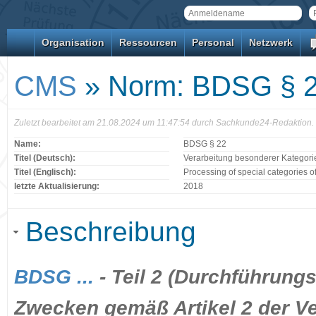
Organisation
Ressourcen
Personal
Netzwerk
CMS
» Norm: BDSG § 
Zuletzt bearbeitet am 21.08.2024 um 11:47:54 durch Sachkunde24-Redaktion.
Name:
BDSG § 22
Titel (Deutsch):
Verarbeitung besonderer Kategor
Titel (Englisch):
Processing of special categories o
letzte Aktualisierung:
2018
Beschreibung
BDSG ...
- Teil 2 (Durchführung
Zwecken gemäß Artikel 2 der Ve