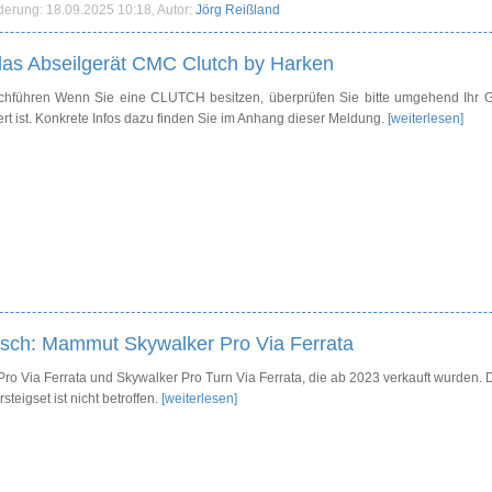
nderung: 18.09.2025 10:18, Autor:
Jörg Reißland
 das Abseilgerät CMC Clutch by Harken
hführen Wenn Sie eine CLUTCH besitzen, überprüfen Sie bitte umgehend Ihr Ge
ichert ist. Konkrete Infos dazu finden Sie im Anhang dieser Meldung.
[weiterlesen]
ausch: Mammut Skywalker Pro Via Ferrata
 Pro Via Ferrata und Skywalker Pro Turn Via Ferrata, die ab 2023 verkauft wurden. 
teigset ist nicht betroffen.
[weiterlesen]