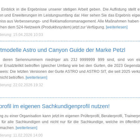
 Einblick in die Ergebnisse unserer stetigen Arbeit geben. Die Auflistung stellt e
ngen und Erweiterungen im Leistungsumfang dar. Hier sehen Sie das Ergebnis eige
niss aus Verbesserungs- und Reklamationsmanagement. Alle Maßnahmen haben 
ehen dem S24-Netzwerk (Produktivsystem) jetzt zur Verfügung.
[weiterlesen]
nderung: 15.04.2026 10:03
rtmodelle Astro und Canyon Guide der Marke Petzl
deren Seriennummern niedriger als 23J 9999999 999 sind, sind von ei
 Ersatzteilkit betroffen (gleicher Umfang wie bei den Gurten, die 2023 Gegenst
nweis: Die letzten Versionen der Gurte ASTRO und ASTRO SIT, die seit 2025 verka
icht betroffen.
[weiterlesen]
nderung: 22.02.2026 19:32
rofil im eigenen Sachkundigenprofil nutzen!
zu einer Organisation kann jetzt im eigenen Prüferprofil, Beraterprofil, Trainerpro
t für alle Sachkundigen und nicht nur für die Sachkundige, welche im öffentlic
m machen.
[weiterlesen]
nderung: 11.02.2026 14:00