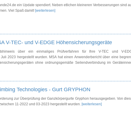
kunde24.de ein Update spendiert. Neben etlichen kleineren Verbesserungen sind a
men. Viel Spaß damit!
[weiterlesen]
 MSA V-TEC- und V-EDGE Höhensicherungsgeräte
shinweis über ein einmaliges Prüfverfahren für Ihre V-TEC und V-ED
 Juli 2023 hergestellt wurden. MSA hat einen Anwenderbericht über eine begren
sicherungsgeräten ohne ordnungsgemäße Seilendverbindung im Geräteinne
limbing Technologies - Gurt GRYPHON
ufforderung zur Überprüfung der Ganzkörpergurte Gryphon herausgegeben. Von die
ie zwischen 11-2022 und 03-2023 hergestellt wurden.
[weiterlesen]