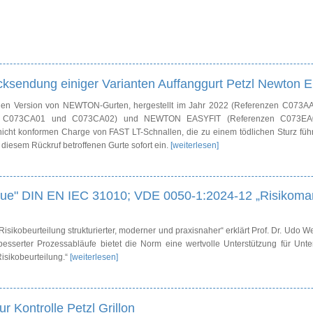
ücksendung einiger Varianten Auffanggurt Petzl Newton 
hen Version von NEWTON-Gurten, hergestellt im Jahr 2022 (Referenzen C073A
n C073CA01 und C073CA02) und NEWTON EASYFIT (Referenzen C073EA
ht konformen Charge von FAST LT-Schnallen, die zu einem tödlichen Sturz füh
diesem Rückruf betroffenen Gurte sofort ein.
[weiterlesen]
eue" DIN EN IEC 31010; VDE 0050-1:2024-12 „Risikoma
sikobeurteilung strukturierter, moderner und praxisnaher“ erklärt Prof. Dr. Udo W
esserter Prozessabläufe bietet die Norm eine wertvolle Unterstützung für Unt
isikobeurteilung.“
[weiterlesen]
ur Kontrolle Petzl Grillon