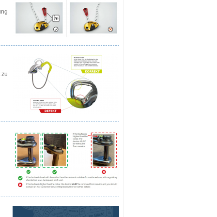
ung
d
 zu