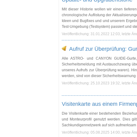
Mit dieser Historie wollen wir einen tieferen
chronologische Auflistung der Aktualisieru
Ideen und Bugfixes und und unserem Ergeb
Test-Umgebung (Testsystem) passiert und st
Veröffentlichung: 31.01.2022 12:03, letzte Ä
Aufruf zur Überprüfung: Gu
Alle ASTRO- und CANYON GUIDE-Gurte, 
Sicherheitsmeldung mit Austauschzwang über
unseres Aufrufs zur Überprüfung waren). Hi
werden, sind von dieser Sicherheitswarnung n
Veröffentlichung: 25.10.2023 19:32, letzte Ä
Visitenkarte aus einem Firmenp
Die Visitenkarte einer bestehenden Beziehung 
und Monteurprofil genutzt werden. Dies gil
Sachkundigennetzwerk auf sich aufmerksa
Veröffentlichung: 05.08.2025 14:00, letzte Ä