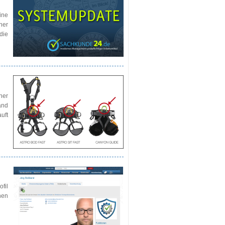
ine
ner
die
ner
and
uft
fil
hen