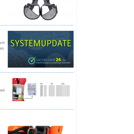
uch
en.
eil