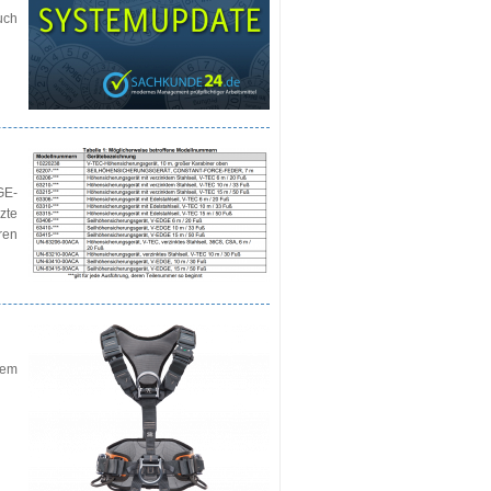
uch
GE-
zte
ren
sem