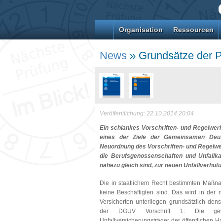
Organisation
Ressourcen
News
» Grundsätze der Pr
Veröffentlichung: 22.10.2014 20:04
Ein schlankes Vorschriften- und Regelwerk
eines der Ziele der Gemeinsamen Deuts
Neuordnung des Vorschriften- und Regelwer
die Berufsgenossenschaften und Unfallka
nahezu gleich sind, zur neuen Unfallverhüt
Die in staatlichem Recht bestimmten Maßna
keine Beschäftigten sind. Das wird in der
Versicherten unterliegen grundsätzlich den
der DGUV Vorschrift 1: Die gewer
Unfallversicherungsträger der öffentlichen 