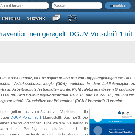
anmelden
Personal
Netzwerk
ävention neu geregelt: DGUV Vorschrift 1 tritt 
 im Arbeitsschutz, das transparent und frei von Doppelregelungen ist: Das i
chen Arbeitsschutzstrategie (GDA), welches in dem Leitlinienpapier zu
ks im Arbeitsschutz festgehalten wurde. Nicht zuletzt aus diesem Grund hab
ssen die Unfallverhütungsvorschriften BGV A1 und GUV-V A1, die inhaltlic
ungsvorschrift "Grundsätze der Prävention" (DGUV Vorschrift 1) vereint.
hmen gelten auch zum Schutz von Versicherten, die
 neuen
DGUV Vorschrift 1
klargestellt. Das heißt: Die
selben Rechtsvorschriften. Eine weitere Neuerung in
blichen Berufsgenossenschaften und die
Hand haben sich erstmals auf einheitliche Regelungen