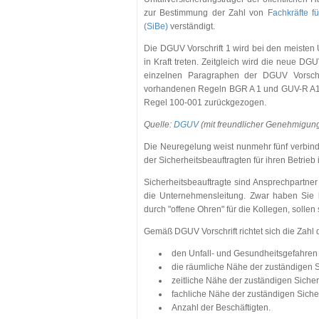
zur Bestimmung der Zahl von
Fachkräfte fü
(SiBe)
verständigt.
Die DGUV Vorschrift 1 wird bei den meisten
in Kraft treten. Zeitgleich wird die neue D
einzelnen Paragraphen der DGUV Vorschrif
vorhandenen Regeln BGR A 1 und GUV-R A1 
Regel 100-001 zurückgezogen.
Quelle:
DGUV
(mit freundlicher Genehmigun
Die Neuregelung weist nunmehr fünf verbind
der Sicherheitsbeauftragten für ihren Betrieb
Sicherheitsbeauftragte sind Ansprechpartner 
die Unternehmensleitung. Zwar haben Sie k
durch "offene Ohren" für die Kollegen, solle
Gemäß DGUV Vorschrift richtet sich die Zahl d
den Unfall- und Gesundheitsgefahren
die räumliche Nähe der zuständigen S
zeitliche Nähe der zuständigen Sicher
fachliche Nähe der zuständigen Siche
Anzahl der Beschäftigten.