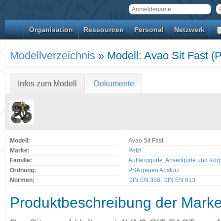
Organisation
Ressourcen
Personal
Netzwerk
Modellverzeichnis
» Modell: Avao Sit Fast (P
Infos zum Modell
Dokumente
Modell:
Avao Sit Fast
Marke:
Petzl
Familie:
Auffanggurte, Anseilgurte und Kör
Ordnung:
PSA gegen Absturz
Normen:
DIN EN 358
,
DIN EN 813
Produktbeschreibung der Mark