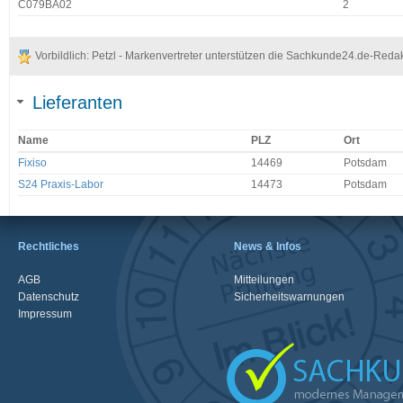
C079BA02
2
Vorbildlich: Petzl - Markenvertreter unterstützen die Sachkunde24.de-Reda
Lieferanten
Name
PLZ
Ort
Fixiso
14469
Potsdam
S24 Praxis-Labor
14473
Potsdam
Rechtliches
News & Infos
AGB
Mitteilungen
Datenschutz
Sicherheitswarnungen
Impressum