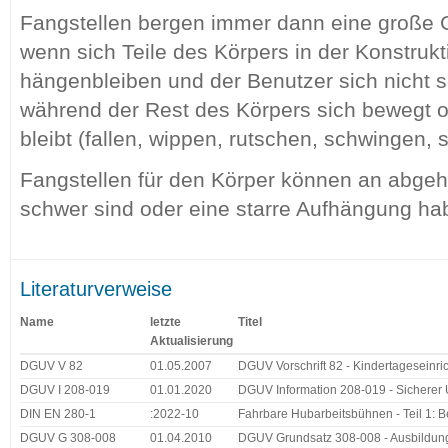
Fangstellen bergen immer dann eine große G
wenn sich Teile des Körpers in der Konstruk
hängenbleiben und der Benutzer sich nicht s
während der Rest des Körpers sich bewegt o
bleibt (fallen, wippen, rutschen, schwingen, 
Fangstellen für den Körper können an abgehä
schwer sind oder eine starre Aufhängung ha
Literaturverweise
Name
letzte
Titel
Aktualisierung
DGUV V 82
01.05.2007
DGUV Vorschrift 82 - Kindertageseinr
DGUV I 208-019
01.01.2020
DGUV Information 208-019 - Sicherer
DIN EN 280-1
:2022-10
Fahrbare Hubarbeitsbühnen - Teil 1: B
DGUV G 308-008
01.04.2010
DGUV Grundsatz 308-008 - Ausbildun