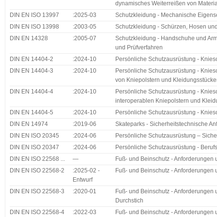
dynamisches Weiterreißen von Materia
DIN EN ISO 13997
:2025-03
Schutzkleidung - Mechanische Eigens
DIN EN ISO 13998
:2003-05
Schutzkleidung - Schürzen, Hosen un
DIN EN 14328
:2005-07
Schutzkleidung - Handschuhe und Arm
und Prüfverfahren
DIN EN 14404-2
:2024-10
Persönliche Schutzausrüstung - Kniesch
DIN EN 14404-3
:2024-10
Persönliche Schutzausrüstung - Kniesch
von Kniepolstern und Kleidungsstücke
DIN EN 14404-4
:2024-10
Persönliche Schutzausrüstung - Kniesch
interoperablen Kniepolstern und Kleid
DIN EN 14404-5
:2024-10
Persönliche Schutzausrüstung - Kniesch
DIN EN 14974
:2019-06
Skateparks - Sicherheitstechnische A
DIN EN ISO 20345
:2024-06
Persönliche Schutzausrüstung – Siche
DIN EN ISO 20347
:2024-06
Persönliche Schutzausrüstung - Beru
DIN EN ISO 22568 ...
—
Fuß- und Beinschutz - Anforderungen
DIN EN ISO 22568-2
:2025-02 -
Fuß- und Beinschutz - Anforderungen 
Entwurf
DIN EN ISO 22568-3
:2020-01
Fuß- und Beinschutz - Anforderungen u
Durchstich
DIN EN ISO 22568-4
:2022-03
Fuß- und Beinschutz - Anforderungen u