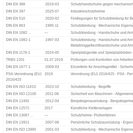
DIN EN 388
:2019-03
Schutzhandschuhe gegen mechanisch
DIN EN 397
:2025-07
Industrieschutzhelme
DIN EN 510
:2020-02
Festlegungen für Schutzkleidung für B
DIN EN 863
:1995-11
Schutzkleidung - Mechanische Eigensc
DIN EN 1082 ...
—
Schutzkleidung - Handschuhe und Arm
DIN EN 1082-1
:1997-03
Schutzkleidung - Handschuhe und Arms
Metallringgeflechthandschuhe und Ar
DIN EN 1176-1
:2024-05
Spielplatzgeräte und Spielplatzböden 
TRBS 1201
01.07.2019
Prüfungen und Kontrollen von Arbeits
DIN EN 1677-1
:2009-03
Einzelteile für Anschlagmittel - Sicherh
PSA-Verordnung (EU)
2019
Verordnung (EU) 2016/425 - PSA - Per
2016/425
DIN EN ISO 11610
:2023-10
Schutzkleidung - Begriffe
DIN EN ISO 12100
:2011-08
Sicherheit von Maschinen - Allgemeine
DIN EN 12492
:2012-04
Bergsteigerausrüstung - Bergsteigerh
DIN EN 12572
2017
Künstliche Kletteranlagen
DIN EN 13087 ...
—
Schutzhelme- Prüfverfahren
DIN EN 13921
:2007-08
Persönliche Schutzausrüstung - Ergo
DIN EN ISO 13995
:2001-03
Schutzkleidung - Mechanische Eigens