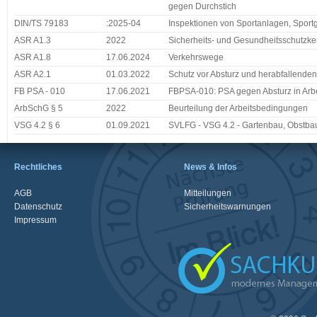
gegen Durchstich
DIN/TS 79183
:2025-04
Inspektionen von Sportanlagen, Sport
ASR A1.3
2022
Sicherheits- und Gesundheitsschutzk
ASR A1.8
17.06.2024
Verkehrswege
ASR A2.1
01.03.2022
Schutz vor Absturz und herabfallende
FB PSA - 010
17.06.2021
FBPSA-010: PSA gegen Absturz in Arb
ArbSchG § 5
2022
Beurteilung der Arbeitsbedingungen
VSG 4.2 § 6
01.09.2021
SVLFG - VSG 4.2 - Gartenbau, Obstbau
Rechtliches
News & Infos
AGB
Mitteilungen
Datenschutz
Sicherheitswarnungen
Impressum