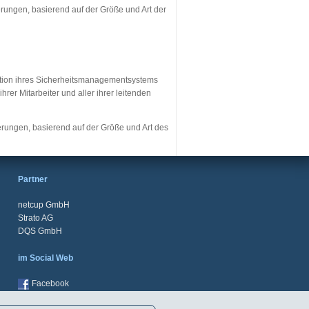
erungen, basierend auf der Größe und Art der
tation ihres Sicherheitsmanagementsystems
rer Mitarbeiter und aller ihrer leitenden
erungen, basierend auf der Größe und Art des
Partner
netcup GmbH
Strato AG
DQS GmbH
im Social Web
Facebook