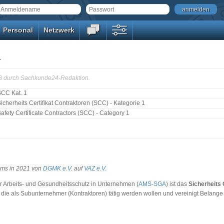
anmelden
Personal
Netzwerk
1
53 durch Sachkunde24-Redaktion.
CC Kat. 1
icherheits Certifikat Contraktoren (SCC) - Kategorie 1
afety Certificate Contractors (SCC) - Category 1
ems in 2021 von
DGMK e.V.
auf
VAZ e.V.
r Arbeits- und Gesundheitsschutz in Unternehmen (
AMS-SGA
) ist das
Sicherheits 
 die als Subunternehmer (Kontraktoren) tätig werden wollen und vereinigt Belang