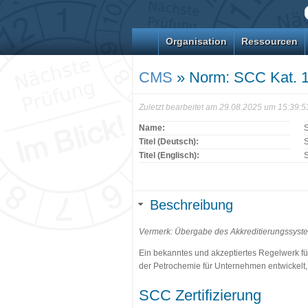
Organisation
Ressourcen
CMS
» Norm: SCC Kat. 
Zuletzt bearbeitet am 29.08.2025 um 15:39:
Name:
S
Titel (Deutsch):
S
Titel (Englisch):
S
Beschreibung
Vermerk: Übergabe des Akkreditierungssyst
Ein bekanntes und akzeptiertes Regelwerk fü
der Petrochemie für Unternehmen entwickelt,
SCC Zertifizierung