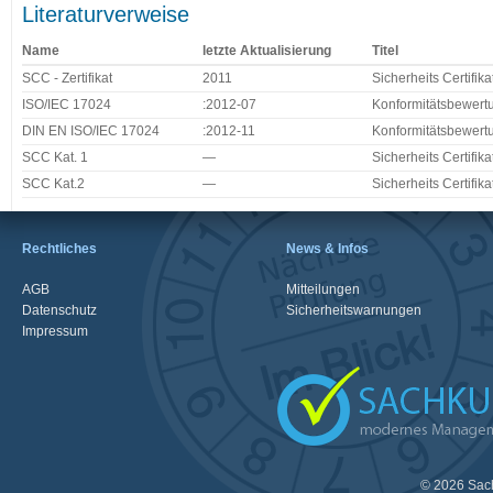
Literaturverweise
Name
letzte Aktualisierung
Titel
SCC - Zertifikat
2011
Sicherheits Certifik
ISO/IEC 17024
:2012-07
Konformitätsbewertu
DIN EN ISO/IEC 17024
:2012-11
Konformitätsbewertu
SCC Kat. 1
—
Sicherheits Certifik
SCC Kat.2
—
Sicherheits Certifik
Rechtliches
News & Infos
AGB
Mitteilungen
Datenschutz
Sicherheitswarnungen
Impressum
© 2026 Sac