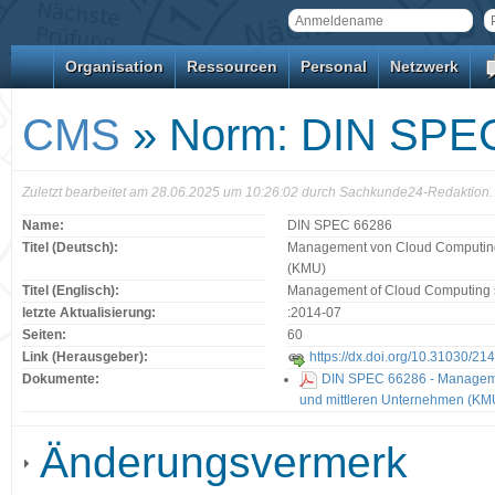
Organisation
Ressourcen
Personal
Netzwerk
CMS
» Norm: DIN SPE
Zuletzt bearbeitet am 28.06.2025 um 10:26:02 durch Sachkunde24-Redaktion.
Name:
DIN SPEC 66286
Titel (Deutsch):
Management von Cloud Computing 
(KMU)
Titel (Englisch):
Management of Cloud Computing s
letzte Aktualisierung:
:2014-07
Seiten:
60
Link (Herausgeber):
https://dx.doi.org/10.31030/21
Dokumente:
DIN SPEC 66286 - Manageme
und mittleren Unternehmen (KM
Änderungsvermerk