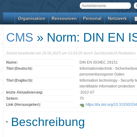
Organisation
Ressourcen
Personal
Netzwerk
CMS
» Norm: DIN EN I
Zuletzt bearbeitet am 28.06.2025 um 10:24:26 durch Sachkunde24-Redaktion.
Name:
DIN EN ISO/IEC 29151
Titel (Deutsch):
Informationstechnik - Sicherheitsv
personenbezogener Daten
Titel (Englisch):
Information technology - Security t
identifiable information protection
letzte Aktualisierung:
:2022-07
Seiten:
70
Link (Herausgeber):
https://dx.doi.org/10.31030/33
Beschreibung