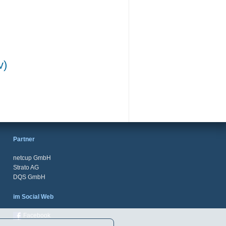
v)
Partner
netcup GmbH
Strato AG
DQS GmbH
im Social Web
Facebook