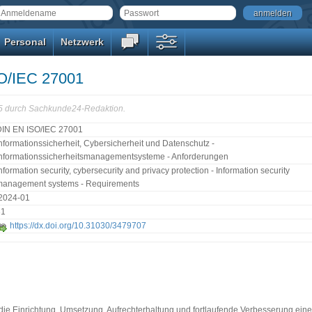
anmelden
Personal
Netzwerk
O/IEC 27001
55 durch Sachkunde24-Redaktion.
DIN EN ISO/IEC 27001
nformationssicherheit, Cybersicherheit und Datenschutz -
nformationssicherheitsmanagementsysteme - Anforderungen
nformation security, cybersecurity and privacy protection - Information security
management systems - Requirements
:2024-01
31
https://dx.doi.org/10.31030/3479707
die Einrichtung, Umsetzung, Aufrechterhaltung und fortlaufende Verbesserung ein