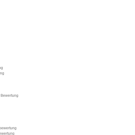
ng
ung
g
 Bewertung
bewertung
ewertung