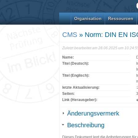
Organisation
Ressourcen
CMS
» Norm: DIN EN IS
Zuletzt bearbeitet am 28.06.2025 um 10:24:
Name:
Titel (Deutsch):
I
I
Titel (Englisch):
I
letzte Aktualisierung:
Seiten:
Link (Herausgeber):
Änderungsvermerk
Beschreibung
Dieses Dokument legt die Anforderungen für 