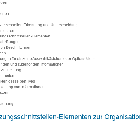
ppen
ionen
g
zur schnellen Erkennung und Unterscheidung
ormularen
zungsschnittstellen-Elementen
chriftungen
von Beschriftungen
ngen
ftungen für einzelne Auswahlkästchen oder Optionsfelder
tungen und zugehörigen Informationen
d Ausrichtung
einheiten
ekten desselben Typs
tellung von Informationen
stern
nordnung
ungsschnittstellen-Elementen zur Organisatio