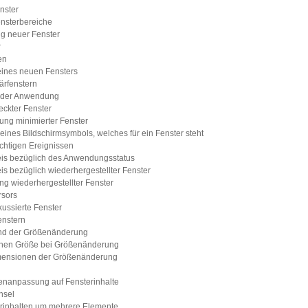
nster
nsterbereiche
ng neuer Fenster
r
en
eines neuen Fensters
ärfenstern
n der Anwendung
eckter Fenster
rung minimierter Fenster
eines Bildschirmsymbols, welches für ein Fenster steht
ichtigen Ereignissen
eis bezüglich des Anwendungsstatus
is bezüglich wiederhergestellter Fenster
ung wiederhergestellter Fenster
rsors
kussierte Fenster
enstern
nd der Größenänderung
ichen Größe bei Größenänderung
imensionen der Größenänderung
enanpassung auf Fensterinhalte
hsel
erinhalten um mehrere Elemente