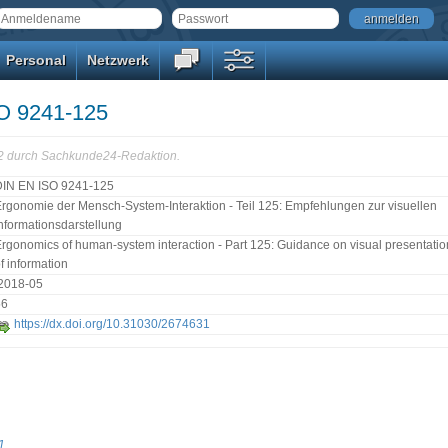
anmelden
Personal
Netzwerk
O 9241-125
22 durch Sachkunde24-Redaktion.
DIN EN ISO 9241-125
rgonomie der Mensch-System-Interaktion - Teil 125: Empfehlungen zur visuellen
nformationsdarstellung
rgonomics of human-system interaction - Part 125: Guidance on visual presentatio
f information
:2018-05
56
https://dx.doi.org/10.31030/2674631
1