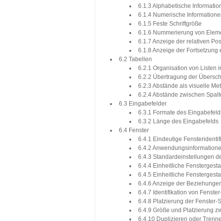
6.1.3 Alphabetische Informati
6.1.4 Numerische Information
6.1.5 Feste Schriftgröße
6.1.6 Nummerierung von Elem
6.1.7 Anzeige der relativen Pos
6.1.8 Anzeige der Fortsetzung e
6.2 Tabellen
6.2.1 Organisation von Listen i
6.2.2 Übertragung der Übersch
6.2.3 Abstände als visuelle M
6.2.4 Abstände zwischen Spal
6.3 Eingabefelder
6.3.1 Formate des Eingabefeld
6.3.2 Länge des Eingabefelds
6.4 Fenster
6.4.1 Eindeutige Fensteridentif
6.4.2 Anwendungsinformation
6.4.3 Standardeinstellungen d
6.4.4 Einheitliche Fensterges
6.4.5 Einheitliche Fensterge
6.4.6 Anzeige der Beziehunge
6.4.7 Identifikation von Fenst
6.4.8 Platzierung der Fenster
6.4.9 Größe und Platzierung z
6.4.10 Duplizieren oder Trenn