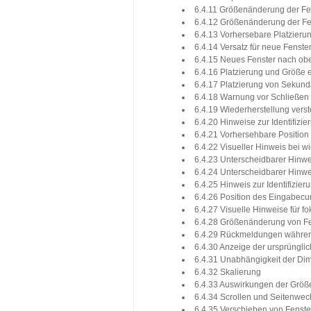
6.4.11 Größenänderung der Fe
6.4.12 Größenänderung der Fe
6.4.13 Vorhersebare Platzieru
6.4.14 Versatz für neue Fenste
6.4.15 Neues Fenster nach ob
6.4.16 Platzierung und Größe 
6.4.17 Platzierung von Sekund
6.4.18 Warnung vor Schließe
6.4.19 Wiederherstellung verst
6.4.20 Hinweise zur Identifizie
6.4.21 Vorhersehbare Position 
6.4.22 Visueller Hinweis bei w
6.4.23 Unterscheidbarer Hinw
6.4.24 Unterscheidbarer Hinwe
6.4.25 Hinweis zur Identifizier
6.4.26 Position des Eingabecu
6.4.27 Visuelle Hinweise für fo
6.4.28 Größenänderung von F
6.4.29 Rückmeldungen währe
6.4.30 Anzeige der ursprüngl
6.4.31 Unabhängigkeit der D
6.4.32 Skalierung
6.4.33 Auswirkungen der Größ
6.4.34 Scrollen und Seitenwec
6.4.35 Verschieben von Fenst