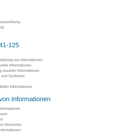
eranordnung
ung
41-125
stellung von Informationen
eller Informationen
g visueller Informationen
en und Symbolen
tellter Informationen
 von Informationen
nformationen
ionen
en
 von Bereichen
Informationen