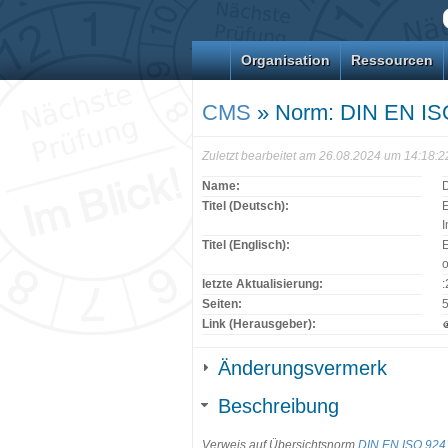
Organisation
Ressourcen
CMS
» Norm: DIN EN IS
Zuletzt bearbeitet am 26.08.2024 um 14:18:
Name:
Titel (Deutsch):
E
I
Titel (Englisch):
E
o
letzte Aktualisierung:
Seiten:
Link (Herausgeber):
Änderungsvermerk
Beschreibung
Verweis auf Übersichtsnorm
DIN EN ISO 924