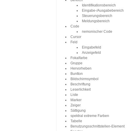
Bereich
Identifikationsbereich
Eingabe-/Ausgabebereich
Steuerungsbereich
Meldungsbereich
Code
nemonischer Code
Cursor
Feld
Eingabefeld
Anzeigefeld
Fokalfarbe
Gruppe
Hervorheben
Buntton
Bildschirmsymbol
Beschriftung
Leserlichkeit
Liste
Marker
Zeiger
Sättigung
spektral extreme Farben
Tabelle
Benutzungsschnittstellen-Element