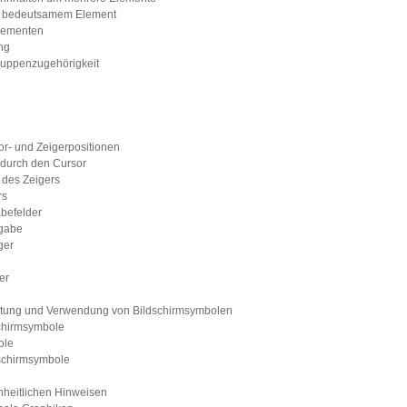
em bedeutsamem Element
Elementen
ung
Gruppenzugehörigkeit
r- und Zeigerpositionen
 durch den Cursor
 des Zeigers
rs
abefelder
ngabe
ger
er
ltung und Verwendung von Bildschirmsymbolen
dschirmsymbole
ole
dschirmsymbole
inheitlichen Hinweisen