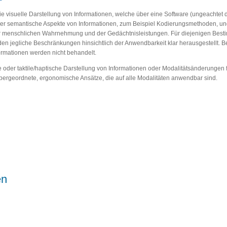
ie visuelle Darstellung von Informationen, welche über eine Software (ungeachtet d
der semantische Aspekte von Informationen, zum Beispiel Kodierungsmethoden, un
er menschlichen Wahrnehmung und der Gedächtnisleistungen. Für diejenigen Besti
den jegliche Beschränkungen hinsichtlich der Anwendbarkeit klar herausgestellt. 
ormationen werden nicht behandelt.
der taktile/haptische Darstellung von Informationen oder Modalitätsänderungen für
bergeordnete, ergonomische Ansätze, die auf alle Modalitäten anwendbar sind.
en