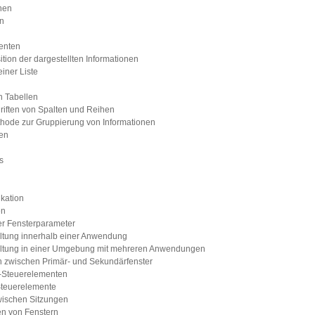
onen
en
enten
ition der dargestellten Informationen
iner Liste
n Tabellen
riften von Spalten und Reihen
ethode zur Gruppierung von Informationen
ten
s
ikation
en
er Fensterparameter
taltung innerhalb einer Anwendung
staltung in einer Umgebung mit mehreren Anwendungen
n zwischen Primär- und Sekundärfenster
er-Steuerelementen
-Steuerelemente
wischen Sitzungen
en von Fenstern