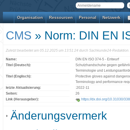
Organisation
Ressourcen
Personal
Netzwerk
CMS
» Norm: DIN EN IS
Zuletzt bearbeitet am 05.12.2025 um 13:51:24 durch Sachkunde24-Redaktion.
Name:
DIN EN ISO 374-5 - Entwurf
Titel (Deutsch):
Schutzhandschuhe gegen gefährlic
Terminologie und Leistungsanford
Titel (Englisch):
Protective gloves against dangero
Terminology and performance requ
letzte Aktualisierung:
:2022-11
Seiten:
26
Link (Herausgeber):
https://dx.doi.org/10.31030/33
Änderungsvermerk