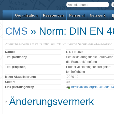
Organisation
Ressourcen
Personal
Netzwerk
CMS
» Norm: DIN EN 4
Zuletzt bearbeitet am 24.11.2025 um 13:09:13 durch Sachkunde24-Redaktion.
Name:
DIN EN 469
Titel (Deutsch):
Schutzkleidung für die Feuerwehr 
die Brandbekämpfung
Titel (Englisch):
Protective clothing for firefighters
for firefighting
letzte Aktualisierung:
:2020-12
Seiten:
49
Link (Herausgeber):
https://dx.doi.org/10.31030/31
Änderungsvermerk