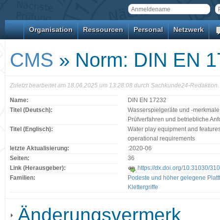
Organisation
Ressourcen
Personal
Netzwerk
CMS
» Norm: DIN EN 1
Zuletzt bearbeitet am 18.06.2025 um 13:28:08 durch Sachkunde24-Redaktion.
Name:
DIN EN 17232
Titel (Deutsch):
Wasserspielgeräte und -merkmale 
Prüfverfahren und betriebliche An
Titel (Englisch):
Water play equipment and features
operational requirements
letzte Aktualisierung:
:2020-06
Seiten:
36
Link (Herausgeber):
https://dx.doi.org/10.31030/31
Familien:
Podeste und höher gelegene Plat
Klettergriffe
Änderungsvermerk