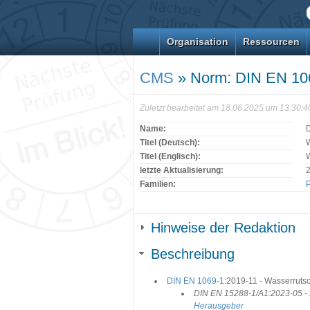
Organisation
Ressourcen
CMS
» Norm: DIN EN 10
Zuletzt bearbeitet am 18.06.2025 um 13:30:
Name:
Titel (Deutsch):
Titel (Englisch):
W
letzte Aktualisierung:
Familien:
P
Hinweise der Redaktion
Beschreibung
DIN EN 1069-1
:2019-11 - Wasserrutsc
DIN EN 15288-1/A1:2023-05 - E
Herausgeber