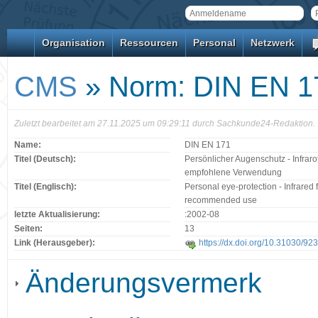
Organisation
Ressourcen
Personal
Netzwerk
CMS
» Norm: DIN EN 1
Zuletzt bearbeitet am 27.11.2025 um 09:29:11 durch Sachkunde24-Redaktion.
Name:
DIN EN 171
Titel (Deutsch):
Persönlicher Augenschutz - Infraro
empfohlene Verwendung
Titel (Englisch):
Personal eye-protection - Infrared 
recommended use
letzte Aktualisierung:
:2002-08
Seiten:
13
Link (Herausgeber):
https://dx.doi.org/10.31030/92
Änderungsvermerk