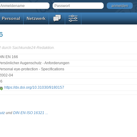
anmelden
Personal
Netzwerk
6
22 durch Sachkunde24-Redaktion.
DIN EN 166
ersönlicher Augenschutz - Anforderungen
ersonal eye-protection - Specifications
:2002-04
36
https://dx.doi.org/10.31030/9180157
utz
und
DIN EN ISO 16321 ...