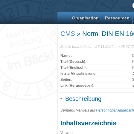
Organisation
Ressourcen
CMS
» Norm: DIN EN 16
Zuletzt bearbeitet am 27.11.2025 um 08:57:
Name:
Titel (Deutsch):
P
Titel (Englisch):
P
letzte Aktualisierung:
Seiten:
Link (Herausgeber):
Beschreibung
Vermerk: Verweis auf
Persönlicher Augensch
Inhaltsverzeichnis
Vorwort