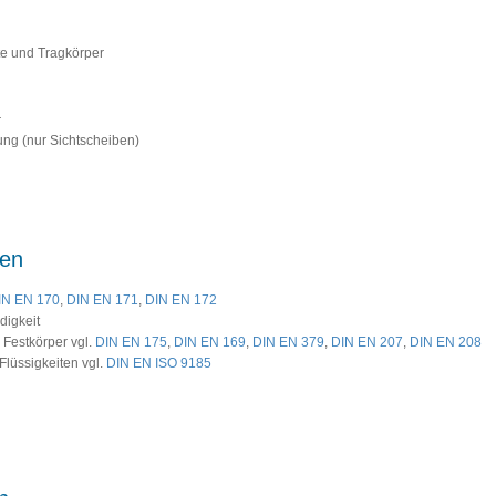
te und Tragkörper
r
lung (nur Sichtscheiben)
gen
IN EN 170
,
DIN EN 171
,
DIN EN 172
digkeit
 Festkörper vgl.
DIN EN 175
,
DIN EN 169
,
DIN EN 379
,
DIN EN 207
,
DIN EN 208
Flüssigkeiten vgl.
DIN EN ISO 9185