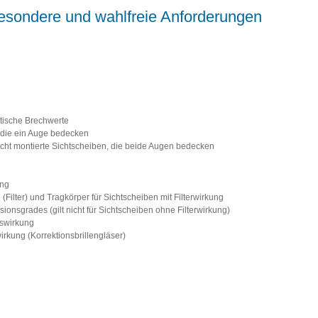
esondere und wahlfreie Anforderungen
tische Brechwerte
, die ein Auge bedecken
icht montierte Sichtscheiben, die beide Augen bedecken
ung
 (Filter) und Tragkörper für Sichtscheiben mit Filterwirkung
ionsgrades (gilt nicht für Sichtscheiben ohne Filterwirkung)
nswirkung
irkung (Korrektionsbrillengläser)