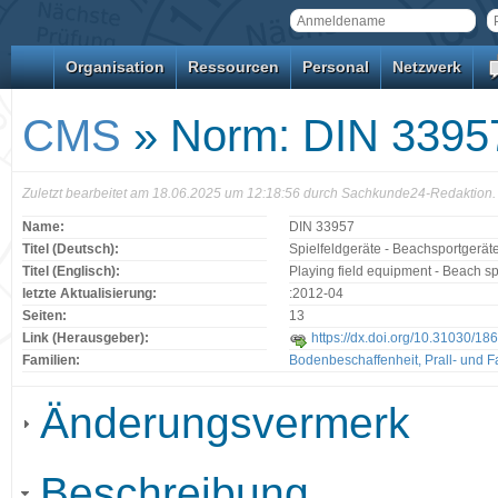
Organisation
Ressourcen
Personal
Netzwerk
CMS
» Norm: DIN 3395
Zuletzt bearbeitet am 18.06.2025 um 12:18:56 durch Sachkunde24-Redaktion.
Name:
DIN 33957
Titel (Deutsch):
Spielfeldgeräte - Beachsportgerät
Titel (Englisch):
Playing field equipment - Beach s
letzte Aktualisierung:
:2012-04
Seiten:
13
Link (Herausgeber):
https://dx.doi.org/10.31030/18
Familien:
Bodenbeschaffenheit, Prall- und F
Änderungsvermerk
Beschreibung