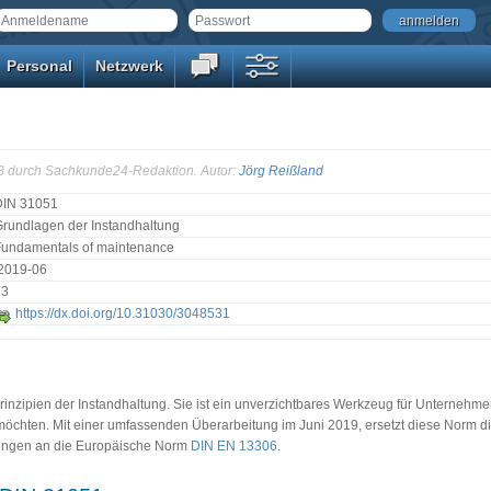
anmelden
Personal
Netzwerk
33 durch Sachkunde24-Redaktion. Autor:
Jörg Reißland
DIN 31051
rundlagen der Instandhaltung
Fundamentals of maintenance
:2019-06
13
https://dx.doi.org/10.31030/3048531
rinzipien der Instandhaltung. Sie ist ein unverzichtbares Werkzeug für Unternehm
n möchten. Mit einer umfassenden Überarbeitung im Juni 2019, ersetzt diese Norm
sungen an die Europäische Norm
DIN EN 13306
.