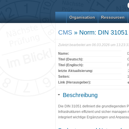
Organisation
Ressourcen
CMS
» Norm: DIN 31051
Zuletzt bearbeitet am 06.03.2026 um 13:23:
Name:
Titel (Deutsch):
G
Titel (Englisch):
letzte Aktualisierung:
Seiten:
Link (Herausgeber):
Beschreibung
Die DIN 31051 definiert die grundlegenden P
Infrastrukturen effizient und sicher manage
integriert wichtige Ergänzungen und Anpas