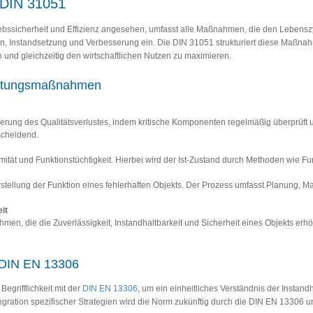
 DIN 31051
riebssicherheit und Effizienz angesehen, umfasst alle Maßnahmen, die den Lebensz
on, Instandsetzung und Verbesserung ein. Die DIN 31051 strukturiert diese Maßnah
 und gleichzeitig den wirtschaftlichen Nutzen zu maximieren.
altungsmaßnahmen
ung des Qualitätsverlustes, indem kritische Komponenten regelmäßig überprüft u
tscheidend.
rmität und Funktionstüchtigkeit. Hierbei wird der Ist-Zustand durch Methoden wie Fu
llung der Funktion eines fehlerhaften Objekts. Der Prozess umfasst Planung, Mat
it
men, die die Zuverlässigkeit, Instandhaltbarkeit und Sicherheit eines Objekts er
e DIN EN 13306
Begrifflichkeit mit der
DIN EN 13306
, um ein einheitliches Verständnis der Instan
egration spezifischer Strategien wird die Norm zukünftig durch die DIN EN 13306 un