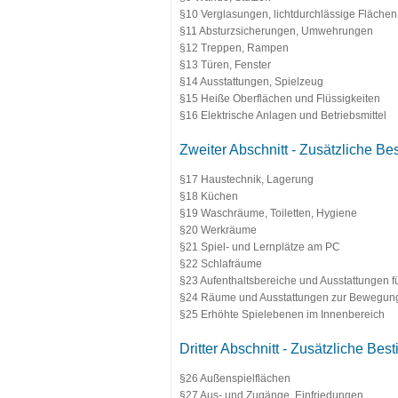
§10 Verglasungen, lichtdurchlässige Flächen
§11 Absturzsicherungen, Umwehrungen
§12 Treppen, Rampen
§13 Türen, Fenster
§14 Ausstattungen, Spielzeug
§15 Heiße Oberflächen und Flüssigkeiten
§16 Elektrische Anlagen und Betriebsmittel
Zweiter Abschnitt - Zusätzliche 
§17 Haustechnik, Lagerung
§18 Küchen
§19 Waschräume, Toiletten, Hygiene
§20 Werkräume
§21 Spiel- und Lernplätze am PC
§22 Schlafräume
§23 Aufenthaltsbereiche und Ausstattungen f
§24 Räume und Ausstattungen zur Bewegun
§25 Erhöhte Spielebenen im Innenbereich
Dritter Abschnitt - Zusätzliche B
§26 Außenspielflächen
§27 Aus- und Zugänge, Einfriedungen