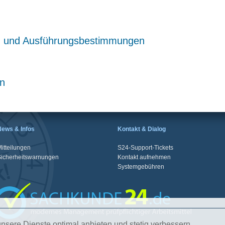
gs- und Ausführungsbestimmungen
en
News & Infos
Kontakt & Dialog
itteilungen
S24-Support-Tickets
Sicherheitswarnungen
Kontakt aufnehmen
Systemgebühren
nsere Dienste optimal anbieten und stetig verbessern