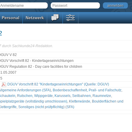
anmelden
Personal
Netzwerk
2
57 durch Sachkunde24-Redaktion.
DGUV V 82
GUV Vorschrift 82 - Kindertageseinrichtungen
GUV Regulation 82 - Day care facilities for children
01.05.2007
15
DGUV Vorschrift 82 "Kindertageseinrichtungen" (Quelle: DGUV)
llgemeine Anforderungen (SFA)
,
Bodenbeschaffenheit, Prall- und Fallschutz
,
Schaukeln
,
Rutschen
,
Wippgeräte
,
Karussels
,
Seilbahnen
,
Raumnetze
,
pielplatzgeräte (vollständig umschlossen)
,
Kletterwände, Boulderflächen und
lettergriffe
,
Sonstiges (nicht prüfpflichtig) (SFA)