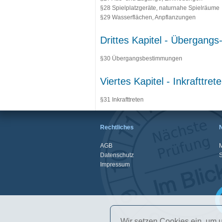
§28 Spielplatzgeräte, naturnahe Spielräume
§29 Wasserflächen, Anpflanzungen
Drittes Kapitel - Übergan
§30 Übergangsbestimmungen
Viertes Kapitel - Inkrafttret
§31 Inkrafttreten
Rechtliches
AGB
M
Datenschutz
Impressum
Wir setzen Cookies ein, um u