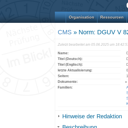
Organisation
Ressourcen
CMS
» Norm: DGUV V 8
Zuletzt bearbeitet am 05.06.2025 um 18:42:
Name:
Titel (Deutsch):
D
Titel (Englisch):
D
letzte Aktualisierung:
Seiten:
Dokumente:
Familien:
A
S
K
Hinweise der Redaktion
Beschreibung