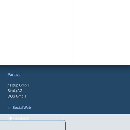
Partner
netcup GmbH
Strato AG
DQS GmbH
im Social Web
Facebook