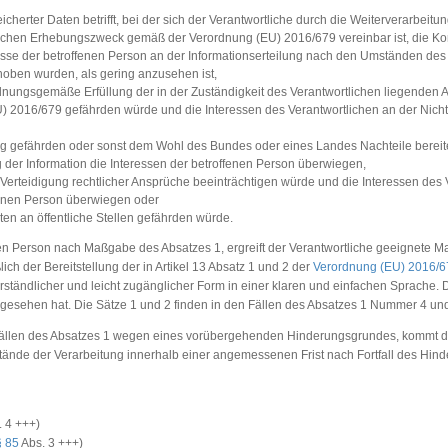
herter Daten betrifft, bei der sich der Verantwortliche durch die Weiterverarbeitu
ichen Erhebungszweck gemäß der Verordnung (EU) 2016/679 vereinbar ist, die Kom
eresse der betroffenen Person an der Informationserteilung nach den Umständen des 
ben wurden, als gering anzusehen ist,
 ordnungsgemäße Erfüllung der in der Zuständigkeit des Verantwortlichen liegenden 
) 2016/679 gefährden würde und die Interessen des Verantwortlichen an der Nichter
ung gefährden oder sonst dem Wohl des Bundes oder eines Landes Nachteile bereit
g der Information die Interessen der betroffenen Person überwiegen,
rteidigung rechtlicher Ansprüche beeinträchtigen würde und die Interessen des V
ffenen Person überwiegen oder
ten an öffentliche Stellen gefährden würde.
fenen Person nach Maßgabe des Absatzes 1, ergreift der Verantwortliche geeignete
ich der Bereitstellung der in Artikel 13 Absatz 1 und 2 der
Verordnung (EU) 2016/
verständlicher und leicht zugänglicher Form in einer klaren und einfachen Sprache. De
bgesehen hat. Die Sätze 1 und 2 finden in den Fällen des Absatzes 1 Nummer 4 u
 Fällen des Absatzes 1 wegen eines vorübergehenden Hinderungsgrundes, kommt der
tände der Verarbeitung innerhalb einer angemessenen Frist nach Fortfall des Hin
 4 +++)
 85
Abs. 3 +++)