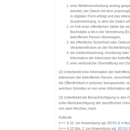
eine Weiterverarbeitung analog gespeic
wendet, der Zweck mit dem ursprüngl
in digitaler Form erfolgt und das Int
Zusammenhang, in dem die Daten erho
im Fall einer öffentlichen Stelle die
Buchstabe a bis e der Verordnung (EU
betroffenen Person überwiegen,
die öffentliche Sicherheit oder Ordn
Verantwortlichen an der Nichterteilun
die Geltendmachung, Ausübung oder Ve
Information die Interessen der betro
eine vertrauliche Übermittlung von Da
(2) Unterbleibt eine Information der betrof
Interessen der betroffenen Person, einschließl
die Öffentlichkeit in präziser, transparenter, 
welchen Gründen er von einer Information a
(3) Unterbleibt die Benachrichtigung in den
unter Berücksichtigung der spezifischen Ums
von zwei Wochen, nach.
Fußnote
(+++ § 32: zur Anwendung vgl.
BDSG § 4
Abs.
(+++ § 32 Abs. 2: zur Anwendung vgl.
BDSG §