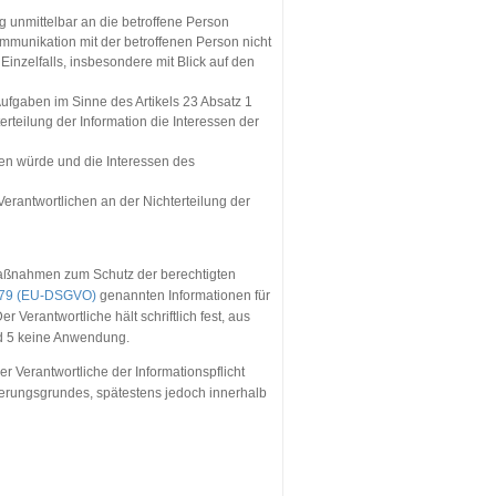
ng unmittelbar an die betroffene Person
munikation mit der betroffenen Person nicht
Einzelfalls, insbesondere mit Blick auf den
Aufgaben im Sinne des Artikels 23 Absatz 1
teilung der Information die Interessen der
en würde und die Interessen des
erantwortlichen an der Nichterteilung der
 Maßnahmen zum Schutz der berechtigten
679 (EU-DSGVO)
genannten Informationen für
r Verantwortliche hält schriftlich fest, aus
nd 5 keine Anwendung.
 Verantwortliche der Informationspflicht
derungsgrundes, spätestens jedoch innerhalb