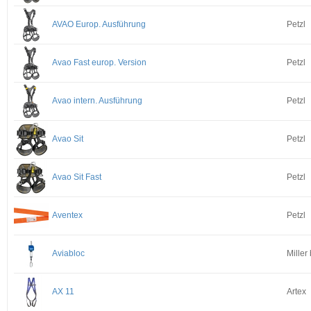
AVAO Europ. Ausführung
Petzl
Avao Fast europ. Version
Petzl
Avao intern. Ausführung
Petzl
Avao Sit
Petzl
Avao Sit Fast
Petzl
Aventex
Petzl
Aviabloc
Miller
AX 11
Artex