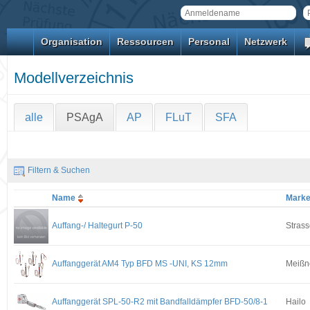
Organisation
Ressourcen
Personal
Netzwerk
Modellverzeichnis
alle
PSAgA
AP
FLuT
SFA
Filtern & Suchen
Name
Mark
Auffang-/ Haltegurt P-50
Strass
Auffanggerät AM4 Typ BFD MS -UNI, KS 12mm
Meißn
Auffanggerät SPL-50-R2 mit Bandfalldämpfer BFD-50/8-1
Hailo