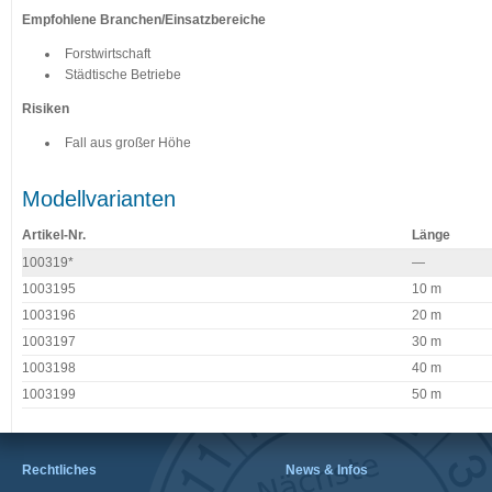
Empfohlene Branchen/Einsatzbereiche
Forstwirtschaft
Städtische Betriebe
Risiken
Fall aus großer Höhe
Modellvarianten
Artikel-Nr.
Länge
100319*
—
1003195
10 m
1003196
20 m
1003197
30 m
1003198
40 m
1003199
50 m
Rechtliches
News & Infos