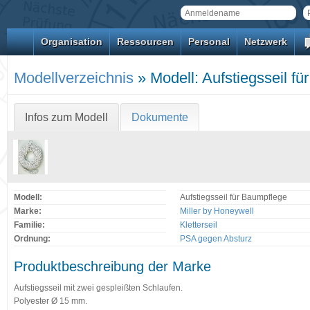
Organisation
Ressourcen
Personal
Netzwerk
Modellverzeichnis
» Modell: Aufstiegsseil fü
Infos zum Modell
Dokumente
Modell:
Aufstiegsseil für Baumpflege
Marke:
Miller by Honeywell
Familie:
Kletterseil
Ordnung:
PSA gegen Absturz
Produktbeschreibung der Marke
Aufstiegsseil mit zwei gespleißten Schlaufen.
Polyester Ø 15 mm.