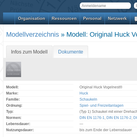
Organisation
Ressourcen
Personal
Netzwerk
Modellverzeichnis
» Modell: Original Huck 
Infos zum Modell
Dokumente
Modell:
Original Huck Vogelnest®
Marke:
Huck
Familie:
Schaukeln
Ordnung:
Spiel- und Freizeitanlagen
Typ:
(Typ 1) Schaukel mit einer Drehac
Normen:
DIN EN 1176-1
,
DIN EN 1176-2
,
D
Lebensdauer:
—
Nutzungsdauer:
bis zum Ende der Lebensdauer