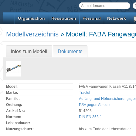
Organisation
Ressourcen
Personal
Netzwerk
Modellverzeichnis
» Modell: FABA Fangwagen
Infos zum Modell
Dokumente
Modell:
FABA Fangwagen Klassik A11 (51
Marke:
Tractel
Familie:
Auffang- und Höhensicherungsger
Ordnung:
PSA gegen Absturz
Artikel-Nr.:
514208
Normen:
DIN EN 353-1
Lebensdauer:
—
Nutzungsdauer:
bis zum Ende der Lebensdauer