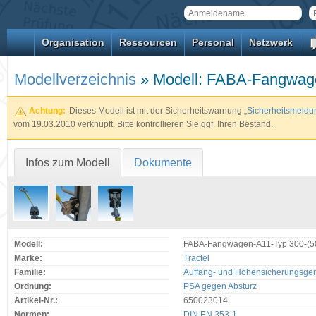
Organisation
Ressourcen
Personal
Netzwerk
Modellverzeichnis
» Modell: FABA-Fangwagen
Achtung:
Dieses Modell ist mit der Sicherheitswarnung „
Sicherheitsmeldun
vom 19.03.2010 verknüpft. Bitte kontrollieren Sie ggf. Ihren Bestand.
Infos zum Modell
Dokumente
Modell:
FABA-Fangwagen-A11-Typ 300-(5
Marke:
Tractel
Familie:
Auffang- und Höhensicherungsger
Ordnung:
PSA gegen Absturz
Artikel-Nr.:
650023014
Normen:
DIN EN 353-1