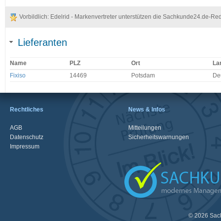
Vorbildlich: Edelrid - Markenvertreter unterstützen die Sachkunde24.de-Re
Lieferanten
Name
PLZ
Ort
La
Fixiso
14469
Potsdam
De
Rechtliches
News & Infos
AGB
Mitteilungen
Datenschutz
Sicherheitswarnungen
Impressum
© 2026 Sac