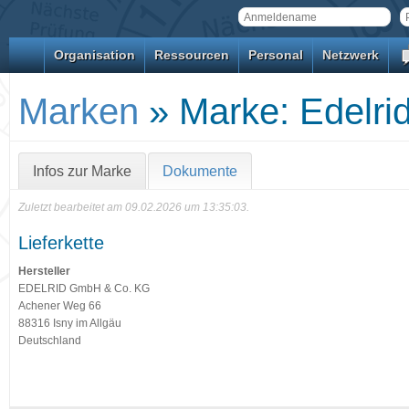
Organisation
Ressourcen
Personal
Netzwerk
Marken
» Marke: Edelri
Infos zur Marke
Dokumente
Zuletzt bearbeitet am 09.02.2026 um 13:35:03.
Lieferkette
Hersteller
EDELRID GmbH & Co. KG
Achener Weg 66
88316 Isny im Allgäu
Deutschland