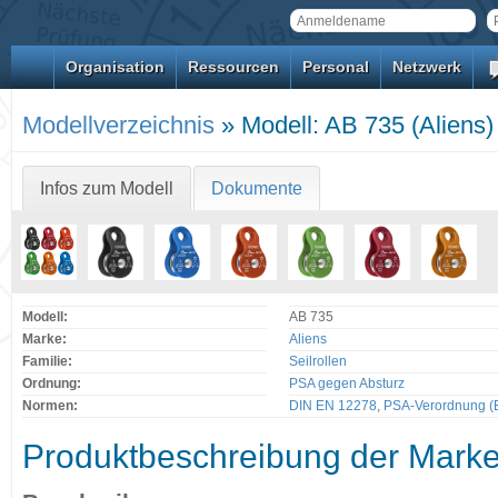
Organisation
Ressourcen
Personal
Netzwerk
Modellverzeichnis
» Modell: AB 735 (Aliens)
Infos zum Modell
Dokumente
Modell:
AB 735
Marke:
Aliens
Familie:
Seilrollen
Ordnung:
PSA gegen Absturz
Normen:
DIN EN 12278
,
PSA-Verordnung (
Produktbeschreibung der Mark