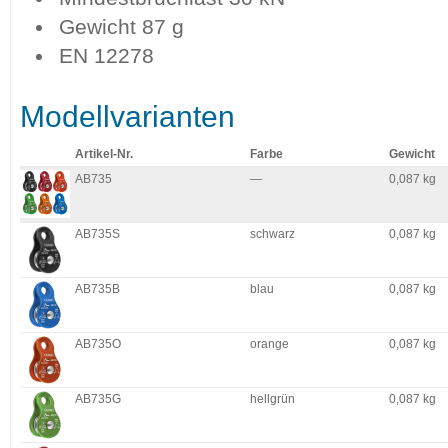
Gewicht 87 g
EN 12278
Modellvarianten
Artikel-Nr.
Farbe
Gewicht
AB735
—
0,087 kg
AB735S
schwarz
0,087 kg
AB735B
blau
0,087 kg
AB735O
orange
0,087 kg
AB735G
hellgrün
0,087 kg