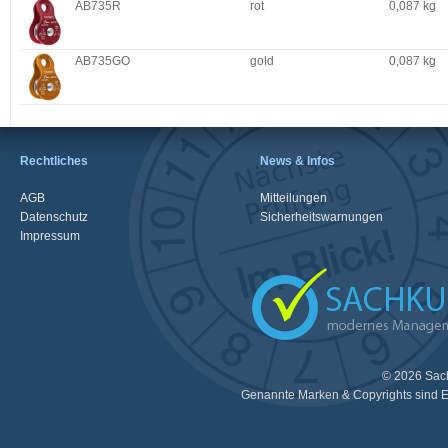
AB735R
rot
0,087 kg
AB735GO
gold
0,087 kg
Rechtliches
News & Infos
AGB
Mitteilungen
Datenschutz
Sicherheitswarnungen
Impressum
© 2026 Sac
Genannte Marken & Copyrights sind E