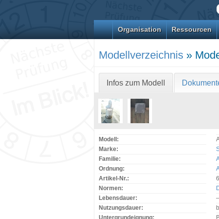
Organisation
Ressourcen
Modellverzeichnis
» Model
Infos zum Modell
Dokument
Modell:
A
Marke:
S
Familie:
A
Ordnung:
Artikel-Nr.:
Normen:
Lebensdauer:
Nutzungsdauer:
Untergrundeignung:
B