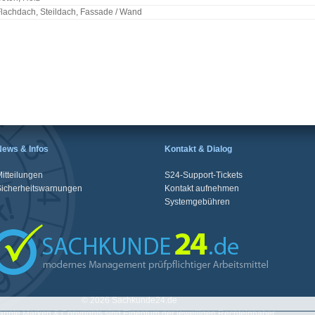
lachdach, Steildach, Fassade / Wand
News & Infos
Kontakt & Dialog
itteilungen
S24-Support-Tickets
Sicherheitswarnungen
Kontakt aufnehmen
Systemgebühren
© 2026 Sachkunde24.de
nnte Marken & Copyrights sind Eigentum der jeweiligen Rechteinhaber.