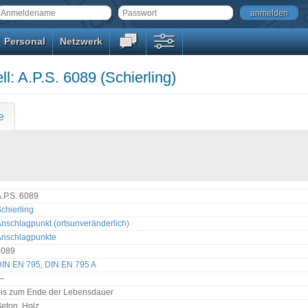
anmelden
Personal
Netzwerk
l: A.P.S. 6089 (Schierling)
e
.P.S. 6089
chierling
nschlagpunkt (ortsunveränderlich)
Anschlagpunkte
6089
DIN EN 795
,
DIN EN 795 A
—
bis zum Ende der Lebensdauer
eton, Holz