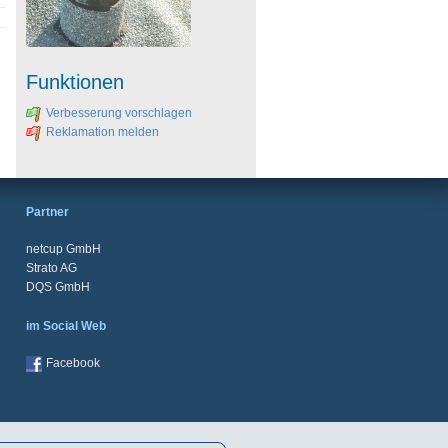
Funktionen
Verbesserung vorschlagen
Reklamation melden
Partner
netcup GmbH
Strato AG
DQS GmbH
im Social Web
Facebook