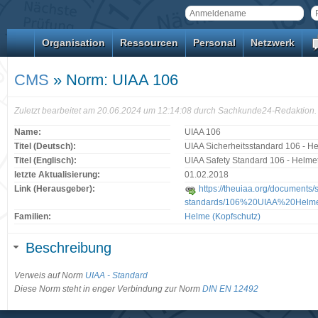
Organisation
Ressourcen
Personal
Netzwerk
CMS
» Norm: UIAA 106
Zuletzt bearbeitet am 20.06.2024 um 12:14:08 durch Sachkunde24-Redaktion.
Name:
UIAA 106
Titel (Deutsch):
UIAA Sicherheitsstandard 106 - H
Titel (Englisch):
UIAA Safety Standard 106 - Helme
letzte Aktualisierung:
01.02.2018
Link (Herausgeber):
https://theuiaa.org/documents/s
standards/106%20UIAA%20Helm
Familien:
Helme (Kopfschutz)
Beschreibung
Verweis auf Norm
UIAA - Standard
Diese Norm steht in enger Verbindung zur Norm
DIN EN 12492