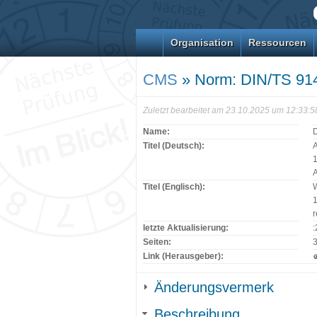
Organisation
Ressourcen
CMS
» Norm: DIN/TS 91
Zuletzt bearbeitet am 23.10.2025 um 12:33:
Name:
Titel (Deutsch):
A
1
Titel (Englisch):
W
1
r
letzte Aktualisierung:
Seiten:
Link (Herausgeber):
Änderungsvermerk
Beschreibung