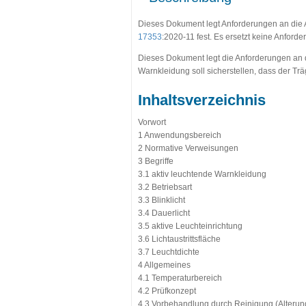
Dieses Dokument legt Anforderungen an die 
17353
:2020-11 fest. Es ersetzt keine Anfor
Dieses Dokument legt die Anforderungen an di
Warnkleidung soll sicherstellen, dass der Trä
Inhaltsverzeichnis
Vorwort
1 Anwendungsbereich
2 Normative Verweisungen
3 Begriffe
3.1 aktiv leuchtende Warnkleidung
3.2 Betriebsart
3.3 Blinklicht
3.4 Dauerlicht
3.5 aktive Leuchteinrichtung
3.6 Lichtaustrittsfläche
3.7 Leuchtdichte
4 Allgemeines
4.1 Temperaturbereich
4.2 Prüfkonzept
4.3 Vorbehandlung durch Reinigung (Alterun