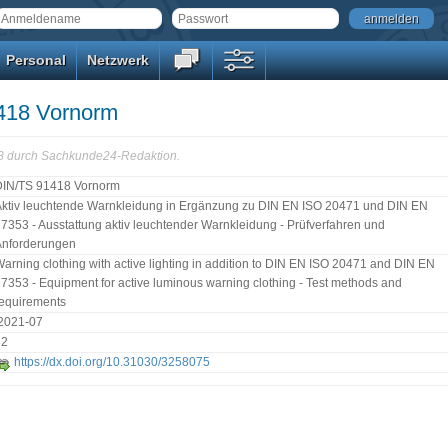
anmelden
Personal
Netzwerk
418 Vornorm
58 durch Sachkunde24-Redaktion.
DIN/TS 91418 Vornorm
ktiv leuchtende Warnkleidung in Ergänzung zu DIN EN ISO 20471 und DIN EN
7353 - Ausstattung aktiv leuchtender Warnkleidung - Prüfverfahren und
Anforderungen
arning clothing with active lighting in addition to DIN EN ISO 20471 and DIN EN
7353 - Equipment for active luminous warning clothing - Test methods and
equirements
:2021-07
32
https://dx.doi.org/10.31030/3258075