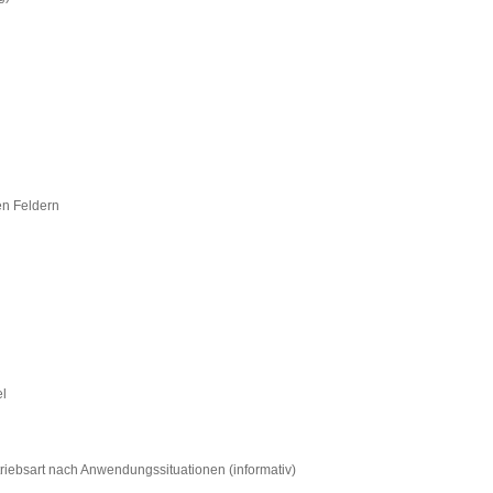
en Feldern
l
riebsart nach Anwendungssituationen (informativ)