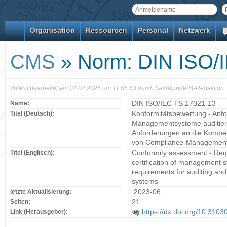
Organisation
Ressourcen
Personal
Netzwerk
CMS
» Norm: DIN ISO/
Zuletzt bearbeitet am 04.04.2025 um 11:05:53 durch Sachkunde24-Redaktion.
Name:
DIN ISO/IEC TS 17021-13
Titel (Deutsch):
Konformitätsbewertung - Anfo
Managementsysteme auditieren 
Anforderungen an die Kompete
von Compliance-Managemen
Titel (Englisch):
Conformity assessment - Requ
certification of management 
requirements for auditing an
systems
letzte Aktualisierung:
:2023-06
Seiten:
21
Link (Herausgeber):
https://dx.doi.org/10.310