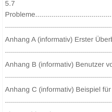
5.7
Probleme..........................................
...................................................
Anhang A (informativ) Erster Übe
....................................................
Anhang B (informativ) Benutzer 
...................................................
Anhang C (informativ) Beispiel fü
...................................................