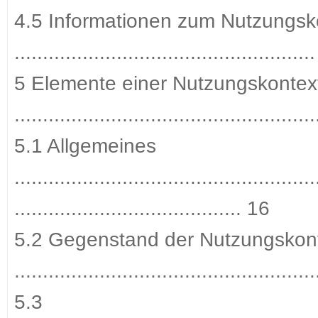
4.5 Informationen zum Nutzungsk
...................................................
5 Elemente einer Nutzungskontex
....................................................
5.1 Allgemeines
.....................................................
........................................ 16
5.2 Gegenstand der Nutzungskon
....................................................
5.3