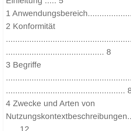
Einleitung ..... 5
1 Anwendungsbereich....................
2 Konformität
.....................................................
.......................................... 8
3 Begriffe
.....................................................
................................................... 
4 Zwecke und Arten von
Nutzungskontextbeschreibungen..............
..... 12