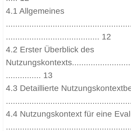
4.1 Allgemeines
.....................................................
........................................ 12
4.2 Erster Überblick des
Nutzungskontexts...............................
............... 13
4.3 Detaillierte Nutzungskontext
....................................................
4.4 Nutzungskontext für eine Eva
....................................................