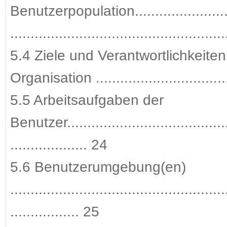
Benutzerpopulation.............................
...................................................
5.4 Ziele und Verantwortlichkeite
Organisation ...............................
5.5 Arbeitsaufgaben der
Benutzer..........................................
................... 24
5.6 Benutzerumgebung(en)
.....................................................
................. 25