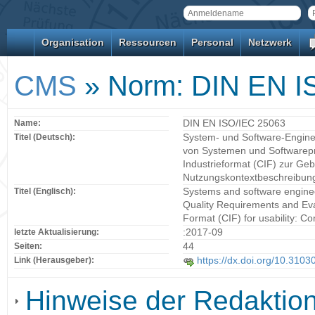
Organisation
Ressourcen
Personal
Netzwerk
CMS
» Norm: DIN EN I
Name:
DIN EN ISO/IEC 25063
Titel (Deutsch):
System- und Software-Enginee
von Systemen und Softwarep
Industrieformat (CIF) zur Geb
Nutzungskontextbeschreibun
Titel (Englisch):
Systems and software engine
Quality Requirements and Ev
Format (CIF) for usability: Co
letzte Aktualisierung:
:2017-09
Seiten:
44
Link (Herausgeber):
https://dx.doi.org/10.310
Hinweise der Redaktio